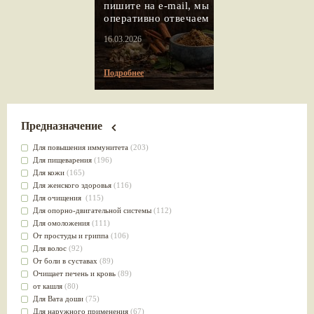
пишите на e-mail, мы
оперативно отвечаем
16.03.2026
Подробнее
Предназначение
Для повышения иммунитета
(203)
Для пищеварения
(196)
Для кожи
(165)
Для женского здоровья
(116)
Для очищения
(115)
Для опорно-двигательной системы
(112)
Для омоложения
(111)
От простуды и гриппа
(106)
Для волос
(92)
От боли в суставах
(89)
Очищает печень и кровь
(89)
от кашля
(80)
Для Вата доши
(75)
Для наружного применения
(67)