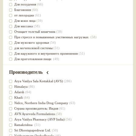
Для похудения
(66)
Благовония
(64)
от лихорадки
(61)
Для кожи лица
(59)
Для массажа
(58)
Очищает толстый кишечник
(58)
При стрессе и повышенных умственных нагрузках
(58)
Для мужского здоровья
(54)
для мочеполовой системы
(51)
Для наружного и внутреннего применения
(51)
Для приготовления пищи
(49)
от инфекций мочеполовой системы
(49)
Для стабилизации деятельности ЦНС
(47)
Производитель
для суставов
(47)
Лечит опухоли и отеки
(46)
Arya Vaidya Sala Kottakkal (AVS)
(286)
Для медитации
(44)
Himalaya
(86)
выводит токсины
(43)
Adarsh
(64)
Для здоровья печени
(41)
Khadi
(64)
Для тела
(39)
Nidсo, Northern India Drug Company
(63)
для очищения крови
(38)
Страна производитель: Индия
(61)
При диабете
(38)
AVN Ayurveda Formulations
(58)
Антиоксидант
(37)
Arya Vaidya Pharmacy (AVP India)
(56)
Для Капха(Кафа) доши
(37)
Ramakrishna
(51)
От паразитов
(37)
Sri Dhootapapeshwar Ltd.
(50)
При расстройстве желудка
(36)
Vaidyaratnam Oushadhasala
(46)