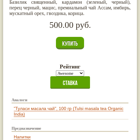
Базилик священный, кардамон (зеленый, черный),
Жасмин
(8)
перец черный, мацис, премиальный чай Ассам, имбирь,
Каранджа
(8)
мускатный орех, гвоздика, корица.
Касторовое масло
(8)
Кутаки
(8)
500.00 руб.
Мята
(8)
Пушкара
(8)
more...
Рейтинг
Аналоги
"Туласи масала чай", 100 гр (Tulsi masala tea Organic
India)
Предназначение
Напитки