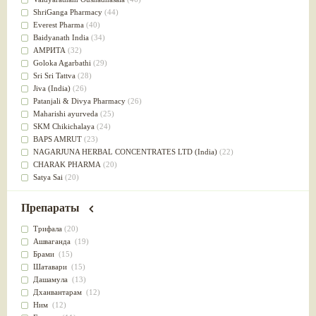
Успокоительное
(36)
ShriGanga Pharmacy
(44)
Для глаз
(34)
Everest Pharma
(40)
от геморроя
(34)
Baidyanath India
(34)
Противовоспалительное
(34)
АМРИТА
(32)
Для Питта доши
(32)
Goloka Agarbathi
(29)
Для сердца
(32)
Sri Sri Tattva
(28)
Для сосудов головного мозга
(32)
Jiva (India)
(26)
Для полости рта
(32)
Patanjali & Divya Pharmacy
(26)
Дефицит железа
(31)
Maharishi ayurveda
(25)
Для лица
(31)
SKM Chikichalaya
(24)
Употребление в пищу
(30)
BAPS AMRUT
(23)
Ароматерапия
(29)
NAGARJUNA HERBAL CONCENTRATES LTD (India)
(22)
Жаропонижающее
(29)
CHARAK PHARMA
(20)
для памяти
(28)
Satya Sai
(20)
для почек
(28)
Vyas
(20)
Обезболивающие
(28)
Bipha
(19)
Препараты
Слабительное
(28)
Kerala Ayurveda
(19)
Афродизиак
(27)
Organic India pvt ltd
(18)
Трифала
(20)
Напитки
(27)
Lalita
(16)
Ашваганда
(19)
Для йоги
(27)
Ashtang Herbals
(15)
Брами
(15)
Для потенции
(26)
Alarsin
(14)
Шатавари
(15)
Для душа
(25)
Vasu Health care
(14)
Дашамула
(13)
для концентрации внимания
(25)
Baraka
(13)
Дханвантарам
(12)
при нарушении эрекции
(25)
Dabur India Ltd
(13)
Ним
(12)
при неврозе
(25)