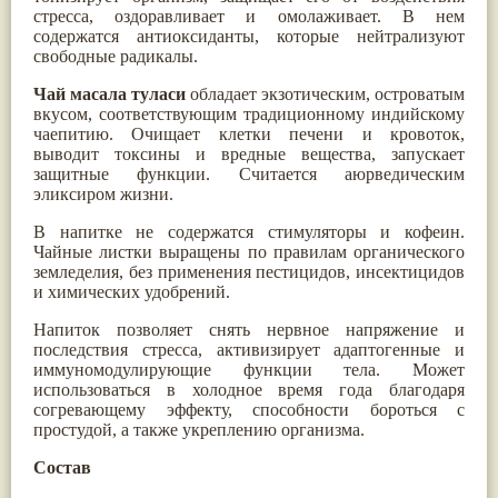
стресса, оздоравливает и омолаживает. В нем
Паслён черный
(13)
содержатся антиоксиданты, которые нейтрализуют
Ипомея
(12)
свободные радикалы.
Коричник цейлонский
(12)
Мирра
(12)
Чай масала туласи
обладает экзотическим, островатым
Розовая соль
(12)
вкусом, соответствующим традиционному индийскому
Сверция
(12)
чаепитию. Очищает клетки печени и кровоток,
Виноград
(11)
выводит токсины и вредные вещества, запускает
Каменная соль
(11)
защитные функции. Считается аюрведическим
Коровье молоко
(11)
эликсиром жизни.
Мукуна жгучая
(11)
Ним
(11)
В напитке не содержатся стимуляторы и кофеин.
Патала
(11)
Чайные листки выращены по правилам органического
Перец чаба
(11)
земледелия, без применения пестицидов, инсектицидов
Соссюрея/кушта
(11)
и химических удобрений.
Турпет
(11)
Алойное дерево
(10)
Напиток позволяет снять нервное напряжение и
Асафетида
(10)
последствия стресса, активизирует адаптогенные и
Пармелия
(10)
иммуномодулирующие функции тела. Может
Тмин обыкновенный
(10)
использоваться в холодное время года благодаря
Ашока
(9)
согревающему эффекту, способности бороться с
Вишня гималайская
(9)
простудой, а также укреплению организма.
Данти
(9)
Мурва
(9)
Состав
Птерокарпус мешковидный
(9)
Юстиция сосудистая/Васака
(9)