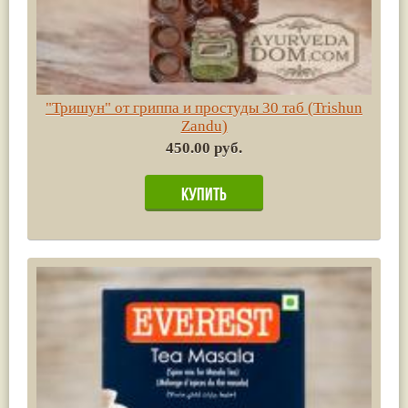
"Тришун" от гриппа и простуды 30 таб (Trishun
Zandu)
450.00 руб.