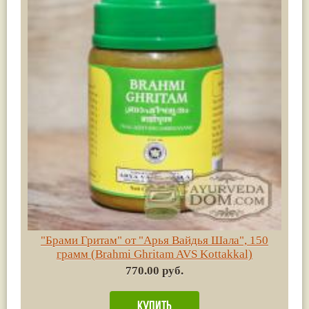
"Брами Гритам" от "Арья Вайдья Шала", 150
грамм (Brahmi Ghritam AVS Kottakkal)
770.00 руб.