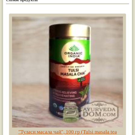
"Туласи масала чай", 100 гр (Tulsi masala tea