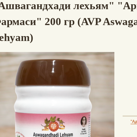
Ашвагандхади лехьям" "Ар
армаси" 200 гр (AVP Aswag
ehyam)
"А