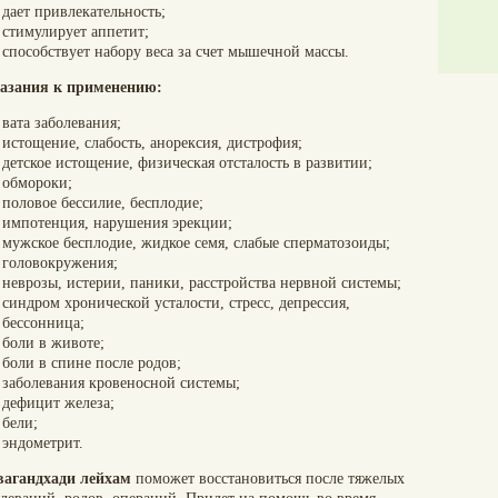
дает привлекательность;
стимулирует аппетит;
способствует набору веса за счет мышечной массы.
азания к применению:
вата заболевания;
истощение, слабость, анорексия, дистрофия;
детское истощение, физическая отсталость в развитии;
обмороки;
половое бессилие, бесплодие;
импотенция, нарушения эрекции;
мужское бесплодие, жидкое семя, слабые сперматозоиды;
головокружения;
неврозы, истерии, паники, расстройства нервной системы;
синдром хронической усталости, стресс, депрессия,
бессонница;
боли в животе;
боли в спине после родов;
заболевания кровеносной системы;
дефицит железа;
бели;
эндометрит.
агандхади лейхам
поможет восстановиться после тяжелых