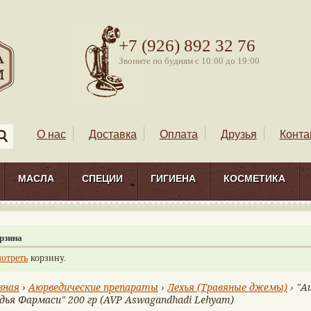
+7 (926) 892 32 76
Звоните по будням с 10:00 до 19:00
О нас
Доставка
Оплата
Друзья
Конта
МАСЛА
СПЕЦИИ
ГИГИЕНА
КОСМЕТИКА
рзина
отреть
корзину.
вная
›
Аюрведические препараты
›
Лехья (Травяные джемы)
› "А
дья Фармаси" 200 гр (AVP Aswagandhadi Lehyam)