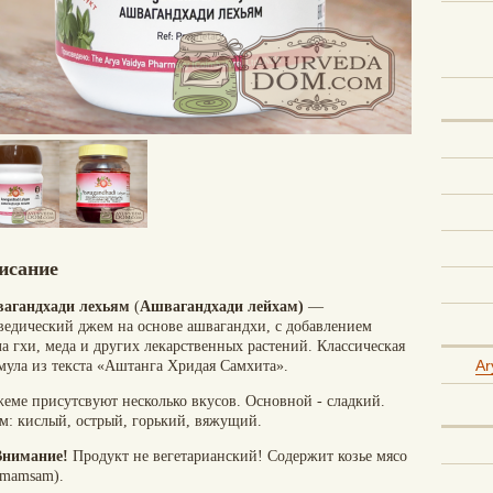
исание
агандхади
лехьям
(
Ашвагандхади лейхам)
—
ведический джем на основе ашвагандхи, с добавлением
а гхи, меда и других лекарственных растений. Классическая
Ar
мула из текста «Аштанга Хридая Самхита».
жеме присутсвуют несколько вкусов. Основной - сладкий.
ем: кислый, острый, горький, вяжущий.
 Внимание!
Продукт не вегетарианский! Содержит козье мясо
amamsam).