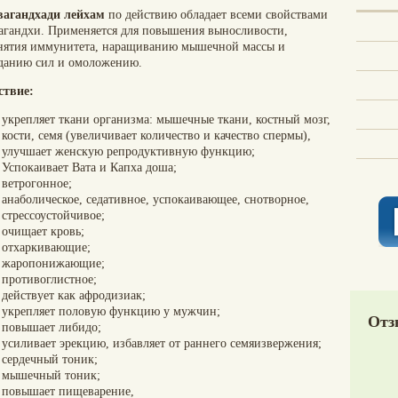
агандхади лейхам
по действию обладает всеми свойствами
агандхи. Применяется для повышения выносливости,
нятия иммунитета, наращиванию мышечной массы и
данию сил и омоложению.
ствие:
укрепляет ткани организма: мышечные ткани, костный мозг,
кости, семя (увеличивает количество и качество спермы),
улучшает женскую репродуктивную функцию;
Успокаивает Вата и Капха доша;
ветрогонное;
анаболическое, седативное, успокаивающее, снотворное,
стрессоустойчивое;
очищает кровь;
отхаркивающие;
жаропонижающие;
противоглистное;
действует как афродизиак;
укрепляет половую функцию у мужчин;
Отз
повышает либидо;
усиливает эрекцию, избавляет от раннего семяизвержения;
сердечный тоник;
мышечный тоник;
повышает пищеварение,