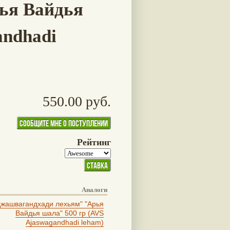
ья Вайдья
andhadi
550.00 руб.
Рейтинг
Аналоги
джашвагандхади лехьям" "Арья
Вайдья шала" 500 гр (AVS
Ajaswagandhadi leham)