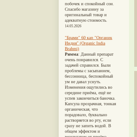
Шафран
(21)
Nirdosh
(3)
побочек и спокойный сон.
Ативиша
(20)
Агастья расаяна
(3)
Спасибо магазину за
Шиладжит
(20)
Ашта чурна
(3)
оригинальный товар и
Арджуна
(19)
Аштаваргам
(3)
адекватную стоимость.
Касмарья
(19)
Брами вати с золотом
(3)
14.05.2026
Кориандр
(19)
Брахма расаяна
(3)
Туласи
(18)
Брихатьяди
(3)
"Брами" 60 кап "Органик
Барбарис индийский
(17)
Видарьяди
(3)
Индия" (Organic India
Зира
(17)
Гуггул
(3)
Brahmi)
Крапива индийская
(17)
Дханвантарам 101
(3)
Римма
: Данный препарат
Патола
(17)
Дханвантарам тайлам
(3)
очень понравился. С
Холарена - Кутаджа
(17)
Кайлаш дживан
(3)
задачей справился. Были
Шионака
(17)
Кальянака гритам
(3)
проблемы с засыпанием,
Аджван/Ажгон
(16)
Кримикутхар рас
(3)
бессонница, беспокойный
Акация катеху
(16)
Кунжутное масло
(3)
ум не давал уснуть.
Кальций
(16)
Кутаджа
(3)
Изменения ощутились во
Укроп пахучий
(16)
Кширабала
(3)
середине приёма, ещё не
Дашамула
(15)
Лив 52
(3)
успев закончиться баночка.
Лодхра
(14)
more...
Капсула прозрачная, тонкая
Моринга
(14)
органическая, что
Перец кубеба
(14)
порадовало, буквально
Сахарный тростник
(14)
растворяется во рту, если
Бхунимба/Андрографис
сразу не запить водой. В
метельчатый
(13)
общем эффектом и
Гвоздика
(13)
результатом от приёма