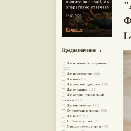
пишите на e-mail, мы
"
оперативно отвечаем
16.03.2026
Ф
Подробнее
L
Предназначение
Для повышения иммунитета
(203)
Для пищеварения
(196)
Для кожи
(165)
Для женского здоровья
(116)
Для очищения
(115)
Для опорно-двигательной
системы
(112)
Для омоложения
(111)
От простуды и гриппа
(106)
Для волос
(92)
От боли в суставах
(89)
Очищает печень и кровь
(89)