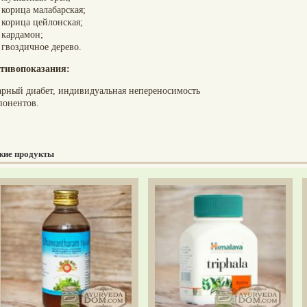
корица малабарская;
корица цейлонская;
кардамон;
гвоздичное дерево.
тивопоказания:
арный диабет, индивидуальная непереносимость
понентов.
жие продукты