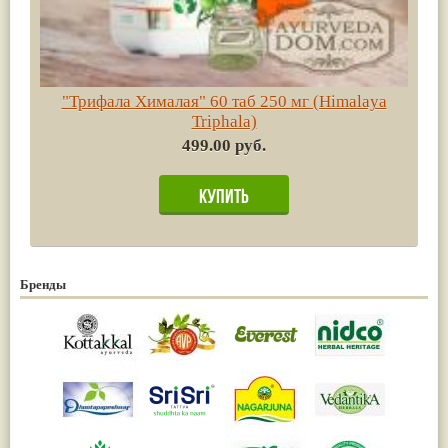
"Трифала Хималая" 60 таб 250 мг (Himalaya
Triphala)
499.00 руб.
Бренды