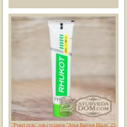
"Рукот гель" для суставов "Арья Вайдья Шала" 25