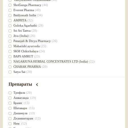
Успокоительное
(36)
ShriGanga Pharmacy
(44)
Для глаз
(34)
Everest Pharma
(40)
от геморроя
(34)
Baidyanath India
(34)
Противовоспалительное
(34)
АМРИТА
(32)
Для Питта доши
(32)
Goloka Agarbathi
(29)
Для сердца
(32)
Sri Sri Tattva
(28)
Для сосудов головного мозга
(32)
Jiva (India)
(26)
Для полости рта
(32)
Patanjali & Divya Pharmacy
(26)
Дефицит железа
(31)
Maharishi ayurveda
(25)
Для лица
(31)
SKM Chikichalaya
(24)
Употребление в пищу
(30)
BAPS AMRUT
(23)
Ароматерапия
(29)
NAGARJUNA HERBAL CONCENTRATES LTD (India)
(22)
Жаропонижающее
(29)
CHARAK PHARMA
(20)
для памяти
(28)
Satya Sai
(20)
для почек
(28)
Vyas
(20)
Обезболивающие
(28)
Bipha
(19)
Препараты
Слабительное
(28)
Kerala Ayurveda
(19)
Афродизиак
(27)
Organic India pvt ltd
(18)
Трифала
(20)
Напитки
(27)
Lalita
(16)
Ашваганда
(19)
Для йоги
(27)
Ashtang Herbals
(15)
Брами
(15)
Для потенции
(26)
Alarsin
(14)
Шатавари
(15)
Для душа
(25)
Vasu Health care
(14)
Дашамула
(13)
для концентрации внимания
(25)
Baraka
(13)
Дханвантарам
(12)
при нарушении эрекции
(25)
Dabur India Ltd
(13)
Ним
(12)
при неврозе
(25)