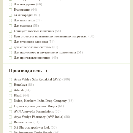
Для похудения
(66)
Благовония
(64)
от лихорадки
(61)
Для кожи лица
(59)
Для массажа
(58)
Очищает толстый кишечник
(58)
При стрессе и повышенных умственных нагрузках
(58)
Для мужского здоровья
(54)
для мочеполовой системы
(51)
Для наружного и внутреннего применения
(51)
Для приготовления пищи
(49)
от инфекций мочеполовой системы
(49)
Для стабилизации деятельности ЦНС
(47)
Производитель
для суставов
(47)
Лечит опухоли и отеки
(46)
Arya Vaidya Sala Kottakkal (AVS)
(286)
Для медитации
(44)
Himalaya
(86)
выводит токсины
(43)
Adarsh
(64)
Для здоровья печени
(41)
Khadi
(64)
Для тела
(39)
Nidсo, Northern India Drug Company
(63)
для очищения крови
(38)
Страна производитель: Индия
(61)
При диабете
(38)
AVN Ayurveda Formulations
(58)
Антиоксидант
(37)
Arya Vaidya Pharmacy (AVP India)
(56)
Для Капха(Кафа) доши
(37)
Ramakrishna
(51)
От паразитов
(37)
Sri Dhootapapeshwar Ltd.
(50)
При расстройстве желудка
(36)
Vaidyaratnam Oushadhasala
(46)