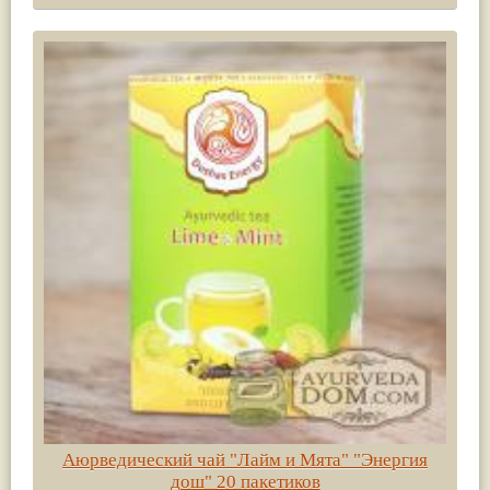
Аюрведический чай "Лайм и Мята" "Энергия
дош" 20 пакетиков