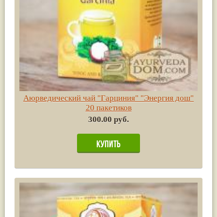
Аюрведический чай "Гарциния" "Энергия дош"
20 пакетиков
300.00 руб.