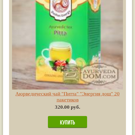
Аюрведический чай "Питта" "Энергия дош" 20
пакетиков
320.00 руб.