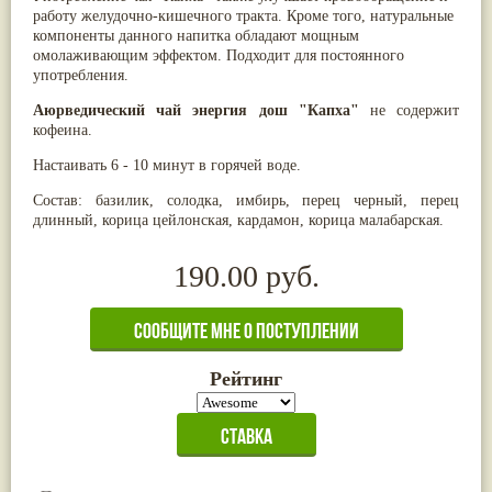
работу желудочно-кишечного тракта. Кроме того, натуральные
Паслён черный
(13)
компоненты данного напитка обладают мощным
Ипомея
(12)
омолаживающим эффектом. Подходит для постоянного
Коричник цейлонский
(12)
употребления.
Мирра
(12)
Розовая соль
(12)
Аюрведический чай энергия дош "Капха"
не содержит
Сверция
(12)
кофеина.
Виноград
(11)
Каменная соль
(11)
Настаивать 6 - 10 минут в горячей воде.
Коровье молоко
(11)
Мукуна жгучая
(11)
Состав: базилик, солодка, имбирь, перец черный, перец
Ним
(11)
длинный, корица цейлонская, кардамон, корица малабарская.
Патала
(11)
Перец чаба
(11)
190.00 руб.
Соссюрея/кушта
(11)
Турпет
(11)
Алойное дерево
(10)
Асафетида
(10)
Пармелия
(10)
Тмин обыкновенный
(10)
Рейтинг
Ашока
(9)
Вишня гималайская
(9)
Данти
(9)
Мурва
(9)
Птерокарпус мешковидный
(9)
Юстиция сосудистая/Васака
(9)