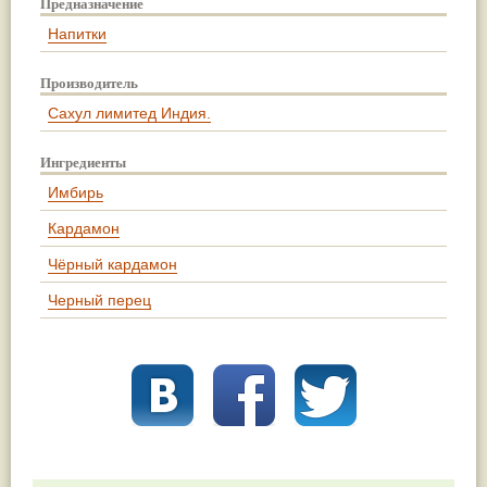
Предназначение
Жасмин
(8)
Напитки
Каранджа
(8)
Касторовое масло
(8)
Кутаки
(8)
Производитель
Мята
(8)
Сахул лимитед Индия.
Пушкара
(8)
more...
Ингредиенты
Имбирь
Кардамон
Чёрный кардамон
Черный перец