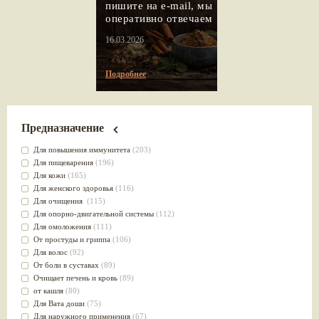
пишите на e-mail, мы
оперативно отвечаем
16.03.2026
Подробнее
Предназначение
Для повышения иммунитета
(203)
Для пищеварения
(196)
Для кожи
(165)
Для женского здоровья
(116)
Для очищения
(115)
Для опорно-двигательной системы
(112)
Для омоложения
(111)
От простуды и гриппа
(106)
Для волос
(92)
От боли в суставах
(89)
Очищает печень и кровь
(89)
от кашля
(80)
Для Вата доши
(75)
Для наружного применения
(67)