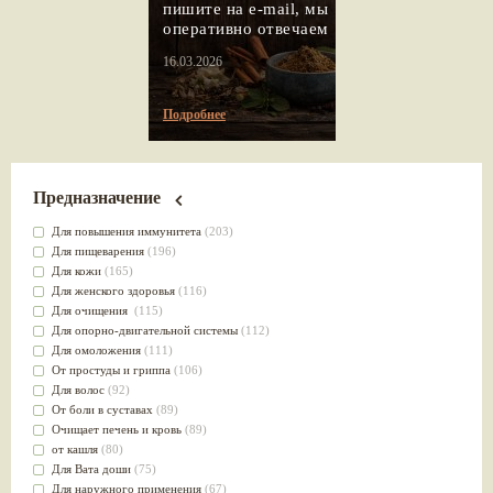
пишите на e-mail, мы
оперативно отвечаем
16.03.2026
Подробнее
Предназначение
Для повышения иммунитета
(203)
Для пищеварения
(196)
Для кожи
(165)
Для женского здоровья
(116)
Для очищения
(115)
Для опорно-двигательной системы
(112)
Для омоложения
(111)
От простуды и гриппа
(106)
Для волос
(92)
От боли в суставах
(89)
Очищает печень и кровь
(89)
от кашля
(80)
Для Вата доши
(75)
Для наружного применения
(67)