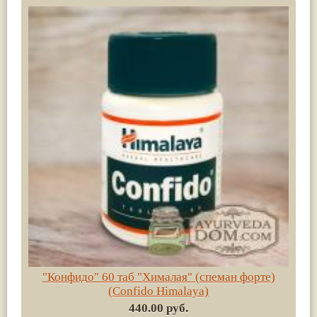
"Конфидо" 60 таб "Хималая" (спеман форте)
(Confido Himalaya)
440.00 руб.