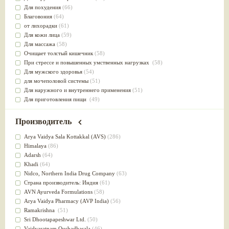
Для похудения
(66)
Благовония
(64)
от лихорадки
(61)
Для кожи лица
(59)
Для массажа
(58)
Очищает толстый кишечник
(58)
При стрессе и повышенных умственных нагрузках
(58)
Для мужского здоровья
(54)
для мочеполовой системы
(51)
Для наружного и внутреннего применения
(51)
Для приготовления пищи
(49)
от инфекций мочеполовой системы
(49)
Для стабилизации деятельности ЦНС
(47)
Производитель
для суставов
(47)
Лечит опухоли и отеки
(46)
Arya Vaidya Sala Kottakkal (AVS)
(286)
Для медитации
(44)
Himalaya
(86)
выводит токсины
(43)
Adarsh
(64)
Для здоровья печени
(41)
Khadi
(64)
Для тела
(39)
Nidсo, Northern India Drug Company
(63)
для очищения крови
(38)
Страна производитель: Индия
(61)
При диабете
(38)
AVN Ayurveda Formulations
(58)
Антиоксидант
(37)
Arya Vaidya Pharmacy (AVP India)
(56)
Для Капха(Кафа) доши
(37)
Ramakrishna
(51)
От паразитов
(37)
Sri Dhootapapeshwar Ltd.
(50)
При расстройстве желудка
(36)
Vaidyaratnam Oushadhasala
(46)