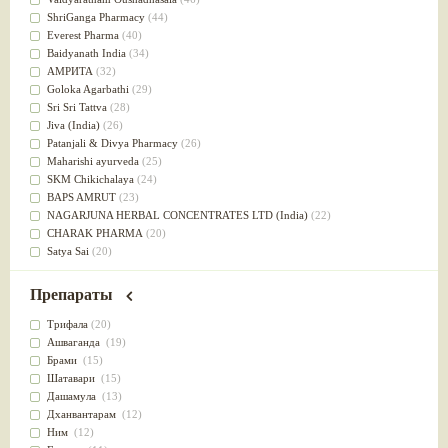
Успокоительное
(36)
ShriGanga Pharmacy
(44)
Для глаз
(34)
Everest Pharma
(40)
от геморроя
(34)
Baidyanath India
(34)
Противовоспалительное
(34)
АМРИТА
(32)
Для Питта доши
(32)
Goloka Agarbathi
(29)
Для сердца
(32)
Sri Sri Tattva
(28)
Для сосудов головного мозга
(32)
Jiva (India)
(26)
Для полости рта
(32)
Patanjali & Divya Pharmacy
(26)
Дефицит железа
(31)
Maharishi ayurveda
(25)
Для лица
(31)
SKM Chikichalaya
(24)
Употребление в пищу
(30)
BAPS AMRUT
(23)
Ароматерапия
(29)
NAGARJUNA HERBAL CONCENTRATES LTD (India)
(22)
Жаропонижающее
(29)
CHARAK PHARMA
(20)
для памяти
(28)
Satya Sai
(20)
для почек
(28)
Vyas
(20)
Обезболивающие
(28)
Bipha
(19)
Препараты
Слабительное
(28)
Kerala Ayurveda
(19)
Афродизиак
(27)
Organic India pvt ltd
(18)
Трифала
(20)
Напитки
(27)
Lalita
(16)
Ашваганда
(19)
Для йоги
(27)
Ashtang Herbals
(15)
Брами
(15)
Для потенции
(26)
Alarsin
(14)
Шатавари
(15)
Для душа
(25)
Vasu Health care
(14)
Дашамула
(13)
для концентрации внимания
(25)
Baraka
(13)
Дханвантарам
(12)
при нарушении эрекции
(25)
Dabur India Ltd
(13)
Ним
(12)
при неврозе
(25)