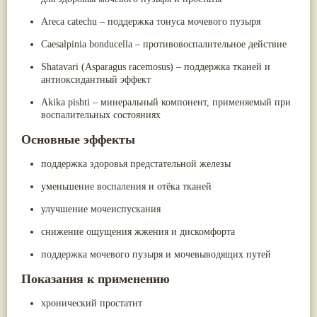
Жасмин
(8)
Areca catechu – поддержка тонуса мочевого пузыря
Каранджа
(8)
Касторовое масло
(8)
Caesalpinia bonducella – противовоспалительное действие
Кутаки
(8)
Мята
(8)
Shatavari (Asparagus racemosus) – поддержка тканей и
Пушкара
(8)
антиоксидантный эффект
more...
Akika pishti – минеральный компонент, применяемый при
воспалительных состояниях
Основные эффекты
поддержка здоровья предстательной железы
уменьшение воспаления и отёка тканей
улучшение мочеиспускания
снижение ощущения жжения и дискомфорта
поддержка мочевого пузыря и мочевыводящих путей
Показания к применению
хронический простатит