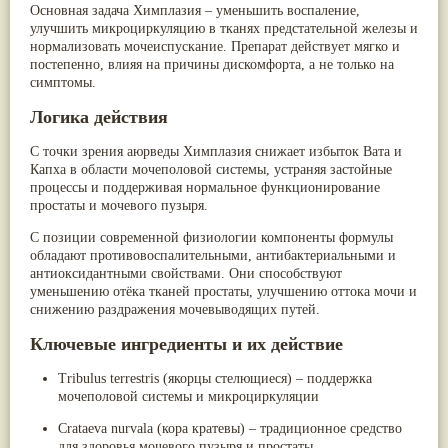
Основная задача Химплазия – уменьшить воспаление,
Паслён черный
(13)
улучшить микроциркуляцию в тканях предстательной железы и
Ипомея
(12)
нормализовать мочеиспускание. Препарат действует мягко и
Коричник цейлонский
(12)
постепенно, влияя на причины дискомфорта, а не только на
Мирра
(12)
симптомы.
Розовая соль
(12)
Сверция
(12)
Логика действия
Виноград
(11)
Каменная соль
(11)
С точки зрения аюрведы Химплазия снижает избыток Вата и
Коровье молоко
(11)
Капха в области мочеполовой системы, устраняя застойные
Мукуна жгучая
(11)
процессы и поддерживая нормальное функционирование
Ним
(11)
простаты и мочевого пузыря.
Патала
(11)
Перец чаба
(11)
С позиции современной физиологии компоненты формулы
Соссюрея/кушта
(11)
обладают противовоспалительными, антибактериальными и
Турпет
(11)
антиоксидантными свойствами. Они способствуют
Алойное дерево
(10)
уменьшению отёка тканей простаты, улучшению оттока мочи и
Асафетида
(10)
снижению раздражения мочевыводящих путей.
Пармелия
(10)
Тмин обыкновенный
(10)
Ключевые ингредиенты и их действие
Ашока
(9)
Вишня гималайская
(9)
Tribulus terrestris (якорцы стелющиеся) – поддержка
Данти
(9)
мочеполовой системы и микроциркуляции
Мурва
(9)
Птерокарпус мешковидный
Crataeva nurvala (кора кратевы) – традиционное средство
(9)
Юстиция сосудистая/Васака
для здоровья мочевого пузыря и простаты
(9)