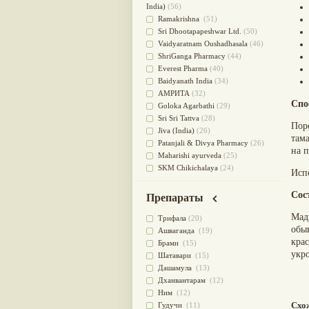
для очищения крови
(38)
India)
(56)
При диабете
(38)
Ramakrishna
(51)
Антиоксидант
(37)
Sri Dhootapapeshwar Ltd.
(50)
Для Капха(Кафа) доши
(37)
Vaidyaratnam Oushadhasala
(46)
От паразитов
(37)
ShriGanga Pharmacy
(44)
При расстройстве желудка
(36)
Everest Pharma
(40)
Успокоительное
(36)
Baidyanath India
(34)
Для глаз
(34)
АМРИТА
(32)
Спо
от геморроя
(34)
Goloka Agarbathi
(29)
Противовоспалительное
(34)
Sri Sri Tattva
(28)
Пор
Для Питта доши
(32)
Jiva (India)
(26)
там
Для сердца
(32)
Patanjali & Divya Pharmacy
(26)
на 
Для сосудов головного мозга
Maharishi ayurveda
(25)
(32)
SKM Chikichalaya
(24)
Исп
Для полости рта
(32)
BAPS AMRUT
(23)
Дефицит железа
(31)
NAGARJUNA HERBAL
Сос
Препараты
Для лица
(31)
CONCENTRATES LTD (India)
(22)
Мад
Употребление в пищу
(30)
CHARAK PHARMA
(20)
Трифала
(20)
обы
Ароматерапия
(29)
Satya Sai
(20)
Ашваганда
(19)
кра
Жаропонижающее
(29)
Vyas
(20)
Брами
(15)
укр
для памяти
(28)
Bipha
(19)
Шатавари
(15)
для почек
(28)
Kerala Ayurveda
(19)
Дашамула
(13)
Обезболивающие
(28)
Organic India pvt ltd
(18)
Дханвантарам
(12)
Слабительное
(28)
Lalita
(16)
Ним
(12)
Афродизиак
(27)
Ashtang Herbals
(15)
Схо
Гудучи
(11)