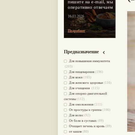
пишите на e-mail, мы
оперативно отвечаем
16.03.2026
Подробнее
Предназначение
Для повышения иммунитета
(203)
Для пищеварения
(196)
Для кожи
(165)
Для женского здоровья
(116)
Для очищения
(115)
Для опорно-двигательной
системы
(112)
Для омоложения
(111)
От простуды и гриппа
(106)
Для волос
(92)
От боли в суставах
(89)
Очищает печень и кровь
(89)
от кашля
(80)