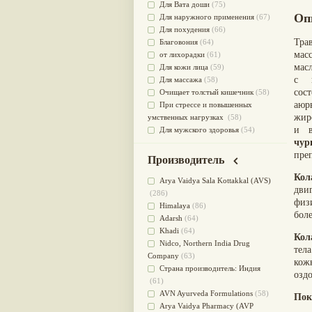
Для Вата доши
(75)
Оп
Для наружного применения
(67)
Для похудения
(66)
Тра
Благовония
(64)
мас
от лихорадки
(61)
мас
Для кожи лица
(59)
с 
Для массажа
(58)
сос
Очищает толстый кишечник
(58)
аюр
При стрессе и повышенных
жир
умственных нагрузках
(58)
и в
Для мужского здоровья
(54)
чур
для мочеполовой системы
(51)
пре
Для наружного и внутреннего
Производитель
применения
(51)
Кол
Для приготовления пищи
(49)
Arya Vaidya Sala Kottakkal (AVS)
дви
от инфекций мочеполовой
(286)
физ
системы
(49)
Himalaya
(86)
боле
Для стабилизации деятельности
Adarsh
(64)
ЦНС
(47)
Khadi
(64)
Кол
для суставов
(47)
Nidсo, Northern India Drug
тел
Лечит опухоли и отеки
(46)
Company
(63)
кож
Для медитации
(44)
Страна производитель: Индия
озд
выводит токсины
(43)
(61)
Для здоровья печени
(41)
AVN Ayurveda Formulations
(58)
Пок
Для тела
(39)
Arya Vaidya Pharmacy (AVP