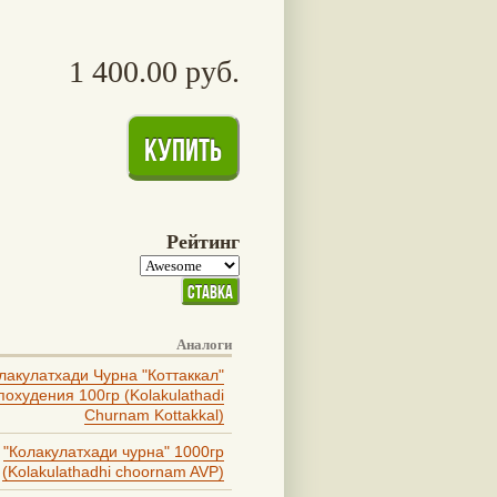
1 400.00 руб.
Рейтинг
Аналоги
лакулатхади Чурна "Коттаккал"
похудения 100гр (Kolakulathadi
Churnam Kottakkal)
"Колакулатхади чурна" 1000гр
(Kolakulathadhi choornam AVP)