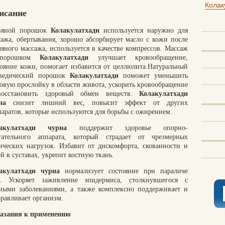
Колак
исание
вяной порошок
Колакулатхади
используется наружно для
сажа, обертывания, хорошо абсорбирует масло с кожи после
ляного массажа, используется в качестве компрессов. Массаж
порошком
Колакулатхади
улучшает кровообращение,
тояние кожи, помогает избавится от целлюлита.Натуральный
ведический порошок
Колакулатхади
поможет уменьшить
овую прослойку в области живота, ускорить кровообращение
осстановить здоровый обмен веществ.
Колакулатхади
на
снизит лишний вес, повысит эффект от других
паратов, которые используются для борьбы с ожирением.
акулатхади чурна
поддержит здоровье опорно-
гательного аппарата, который страдает от чрезмерных
ических нагрузок. Избавит от дискомфорта, скованности и
й в суставах, укрепит костную ткань.
акулатхади чурна
нормализует состояние при параличе
а. Ускоряет заживление эпидермиса, столкнувшегося с
ными заболеваниями, а также комплексно поддерживает и
оравливает организм.
азания к применению