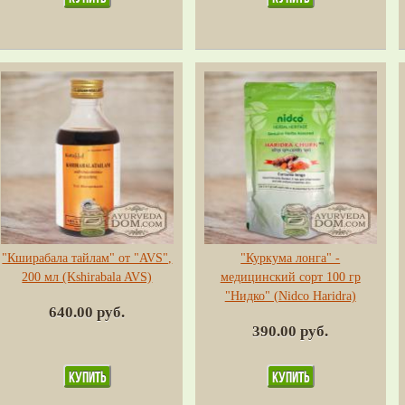
"Кширабала тайлам" от "AVS",
"Куркума лонга" -
200 мл (Kshirabala AVS)
медицинский сорт 100 гр
"Нидко" (Nidco Haridra)
640.00 руб.
390.00 руб.