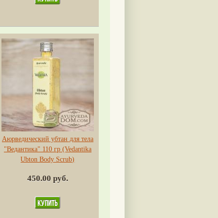
Аюрведический убтан для тела
"Ведантика" 110 гр (Vedantika
Ubton Body Scrub)
450.00 руб.