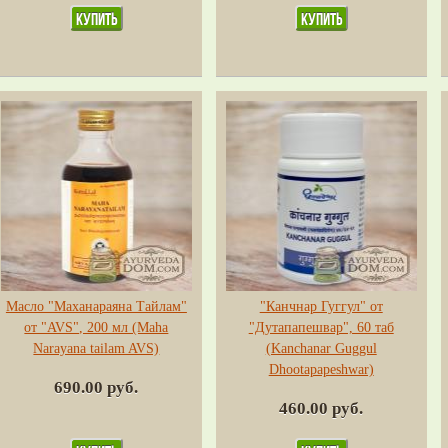
Масло "Маханараяна Тайлам"
"Канчнар Гуггул" от
от "AVS", 200 мл (Maha
"Дутапапешвар", 60 таб
Narayana tailam AVS)
(Kanchanar Guggul
Dhootapapeshwar)
690.00 руб.
460.00 руб.