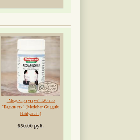
"Медохар гуггул" 120 таб
"Бадьянатх" (Medohar Guggulu
Baidyanath)
650.00 руб.