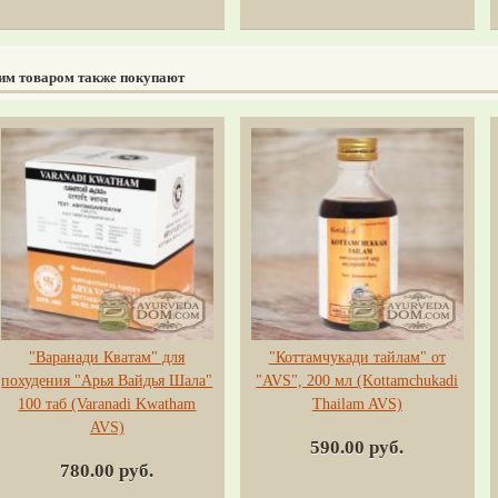
тим товаром также покупают
"Варанади Кватам" для
"Коттамчукади тайлам" от
похудения "Арья Вайдья Шала"
"AVS", 200 мл (Kottamchukadi
100 таб (Varanadi Kwatham
Thailam AVS)
AVS)
590.00 руб.
780.00 руб.