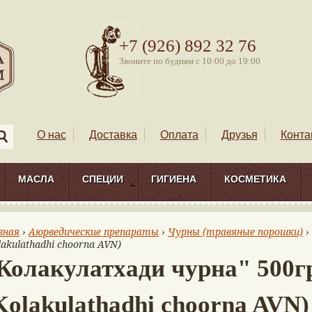
+7 (926) 892 32 76
Звоните по будням с 10:00 до 19:00
О нас
Доставка
Оплата
Друзья
Конта
МАСЛА
СПЕЦИИ
ГИГИЕНА
КОСМЕТИКА
вная
›
Аюрведические препараты
›
Чурны (травяные порошки)
›
lakulathadhi choorna AVN)
Колакулатхади чурна" 500г
Kolakulathadhi choorna AVN)