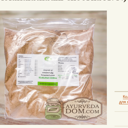
Ко
для 