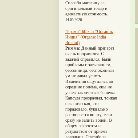
Nirdosh
(3)
Шиладжит
(20)
Спасибо магазину за
Агастья расаяна
(3)
Арджуна
(19)
оригинальный товар и
Ашта чурна
(3)
Касмарья
(19)
адекватную стоимость.
Аштаваргам
(3)
Кориандр
(19)
14.05.2026
Брами вати с золотом
(3)
Туласи
(18)
Брахма расаяна
(3)
Барбарис индийский
(17)
"Брами" 60 кап "Органик
Брихатьяди
(3)
Зира
(17)
Индия" (Organic India
Видарьяди
(3)
Крапива индийская
(17)
Brahmi)
Гуггул
(3)
Патола
(17)
Римма
: Данный препарат
Дханвантарам 101
(3)
Холарена - Кутаджа
(17)
очень понравился. С
Дханвантарам тайлам
(3)
Шионака
(17)
задачей справился. Были
Кайлаш дживан
(3)
Аджван/Ажгон
(16)
проблемы с засыпанием,
Кальянака гритам
(3)
Акация катеху
(16)
бессонница, беспокойный
Кримикутхар рас
(3)
Кальций
(16)
ум не давал уснуть.
Кунжутное масло
(3)
Укроп пахучий
(16)
Изменения ощутились во
Кутаджа
(3)
Дашамула
(15)
середине приёма, ещё не
Кширабала
(3)
Лодхра
(14)
успев закончиться баночка.
Лив 52
(3)
Моринга
(14)
Капсула прозрачная, тонкая
more...
Перец кубеба
(14)
органическая, что
Сахарный тростник
(14)
порадовало, буквально
Бхунимба/Андрографис
растворяется во рту, если
метельчатый
(13)
сразу не запить водой. В
Гвоздика
(13)
общем эффектом и
Кассия трубчатая
(13)
результатом от приёма
Мезуя железная
(13)
довольны. Спасибо за