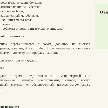
дерматологические болезни;
антицеллюлитный массаж;
суставные боли;
Отз
замедленный метаболизм;
излишняя масса тела;
паралич;
проблемы опорно-двигательного аппарата.
соб применения
ошок перемешивается с соком, добытым из листков
аринда, или водой на отрубях. Полученная паста наносится
пораженную кожу или проблемные зоны.
ользуется только наружно.
тав
расский грамм, кедр гималайский, маш черный, аир
кновенный, зизифус мавританский, кунжут, костус
сивый, ячмень, лен обыкновенный, плюхея остролистная,
оп.
жие продукты