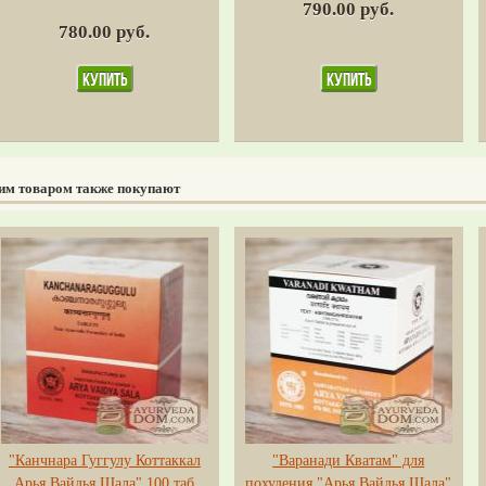
790.00 руб.
780.00 руб.
тим товаром также покупают
"Канчнара Гуггулу Коттаккал
"Варанади Кватам" для
Арья Вайдья Шала" 100 таб
похудения "Арья Вайдья Шала"