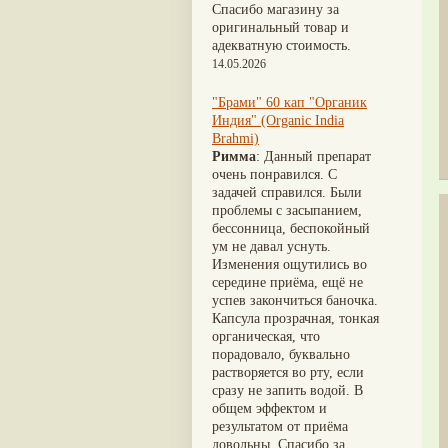
Nirdosh
(3)
Шиладжит
(20)
Спасибо магазину за
Агастья расаяна
(3)
Арджуна
(19)
оригинальный товар и
Ашта чурна
(3)
Касмарья
(19)
адекватную стоимость.
Аштаваргам
(3)
Кориандр
(19)
14.05.2026
Брами вати с золотом
(3)
Туласи
(18)
Брахма расаяна
(3)
Барбарис индийский
(17)
"Брами" 60 кап "Органик
Брихатьяди
(3)
Зира
(17)
Индия" (Organic India
Видарьяди
(3)
Крапива индийская
(17)
Brahmi)
Гуггул
(3)
Патола
(17)
Римма
: Данный препарат
Дханвантарам 101
(3)
Холарена - Кутаджа
(17)
очень понравился. С
Дханвантарам тайлам
(3)
Шионака
(17)
задачей справился. Были
Кайлаш дживан
(3)
Аджван/Ажгон
(16)
проблемы с засыпанием,
Кальянака гритам
(3)
Акация катеху
(16)
бессонница, беспокойный
Кримикутхар рас
(3)
Кальций
(16)
ум не давал уснуть.
Кунжутное масло
(3)
Укроп пахучий
(16)
Изменения ощутились во
Кутаджа
(3)
Дашамула
(15)
середине приёма, ещё не
Кширабала
(3)
Лодхра
(14)
успев закончиться баночка.
Лив 52
(3)
Моринга
(14)
Капсула прозрачная, тонкая
more...
Перец кубеба
(14)
органическая, что
Сахарный тростник
(14)
порадовало, буквально
Бхунимба/Андрографис
растворяется во рту, если
метельчатый
(13)
сразу не запить водой. В
Гвоздика
(13)
общем эффектом и
Кассия трубчатая
(13)
результатом от приёма
Мезуя железная
(13)
довольны. Спасибо за