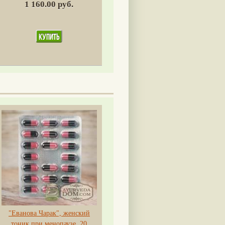
1 160.00 руб.
"Еванова Чарак", женский
тоник при менопаузе, 20