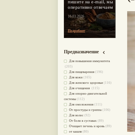
пишите на e-mail, мы
оперативно отвечаем
16.03.2026
Подробнее
Предназначение
Для повышения иммунитета
(203)
Для пищеварения
(196)
Для кожи
(165)
Для женского здоровья
(116)
Для очищения
(115)
Для опорно-двигательной
системы
(112)
Для омоложения
(111)
От простуды и гриппа
(106)
Для волос
(92)
От боли в суставах
(89)
Очищает печень и кровь
(89)
от кашля
(80)