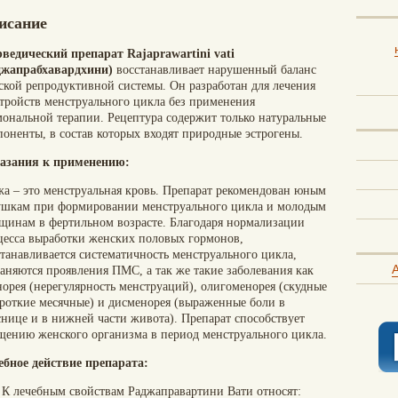
исание
ведический препарат Rajaprawartini vati
джапрабхавардхини)
восстанавливает нарушенный баланс
ской репродуктивной системы. Он разработан для лечения
стройств менструального цикла без применения
мональной терапии. Рецептура содержит только натуральные
поненты, в состав которых входят природные эстрогены.
азания к применению:
жа – это менструальная кровь. Препарат рекомендован юным
ушкам при формировании менструального цикла и молодым
щинам в фертильном возрасте. Благодаря нормализации
цесса выработки женских половых гормонов,
станавливается систематичность менструального цикла,
A
раняются проявления ПМС, а так же такие заболевания как
норея (нерегулярность менструаций), олигоменорея (скудные
ороткие месячные) и дисменорея (выраженные боли в
снице и в нижней части живота). Препарат способствует
щению женского организма в период менструального цикла.
ебное действие препарата:
К лечебным свойствам Раджаправартини Вати относят: