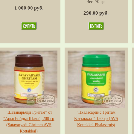
Вес:
70 гр.
1 000.00 руб.
290.00 руб.
"Шатаварьяди Гритам" от
"Пхаласарпис Гритам
"Арья Вайдья Шала", 200 гр
Коттаккал " 150 гр (AVS
(Satavaryadi Ghritam AVS
Kottakkal Phalasarpis)
Kottakkal)