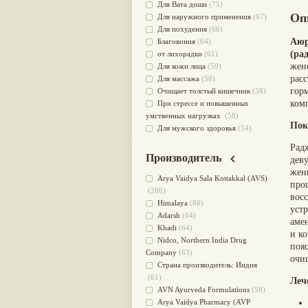
Для Вата доши
(75)
Оп
Для наружного применения
(67)
Для похудения
(66)
Аюр
Благовония
(64)
(ра
от лихорадки
(61)
жен
Для кожи лица
(59)
рас
Для массажа
(58)
гор
Очищает толстый кишечник
(58)
ком
При стрессе и повышенных
умственных нагрузках
(58)
Пок
Для мужского здоровья
(54)
для мочеполовой системы
(51)
Рад
Для наружного и внутреннего
Производитель
дев
применения
(51)
жен
Для приготовления пищи
(49)
Arya Vaidya Sala Kottakkal (AVS)
про
от инфекций мочеполовой
(286)
вос
системы
(49)
Himalaya
(86)
уст
Для стабилизации деятельности
Adarsh
(64)
аме
ЦНС
(47)
Khadi
(64)
и к
для суставов
(47)
Nidсo, Northern India Drug
поя
Лечит опухоли и отеки
(46)
Company
(63)
очи
Для медитации
(44)
Страна производитель: Индия
выводит токсины
(43)
(61)
Леч
Для здоровья печени
(41)
AVN Ayurveda Formulations
(58)
Для тела
(39)
Arya Vaidya Pharmacy (AVP