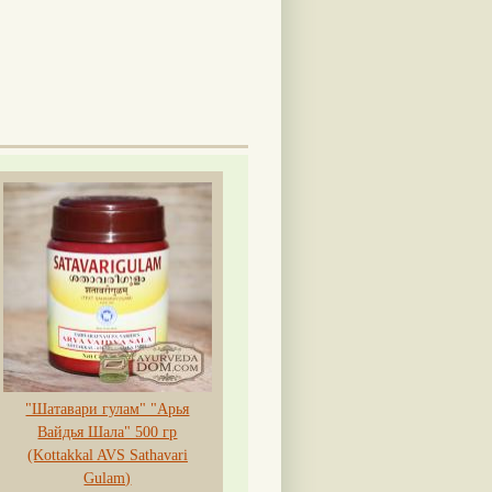
"Шатавари гулам" "Арья
Вайдья Шала" 500 гр
(Kottakkal AVS Sathavari
Gulam)