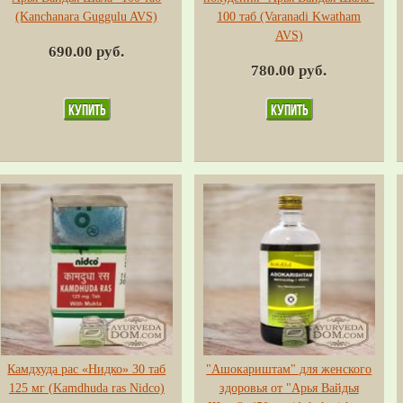
(Kanchanara Guggulu AVS)
100 таб (Varanadi Kwatham
AVS)
690.00 руб.
780.00 руб.
Камдхуда рас «Нидко» 30 таб
"Ашокариштам" для женского
125 мг (Kamdhuda ras Nidco)
здоровья от "Арья Вайдья