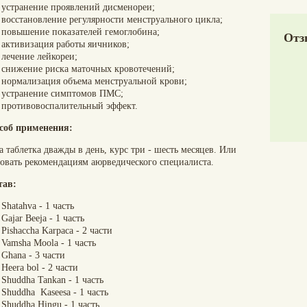
устранение проявлений дисменореи;
восстановление регулярности менструального цикла;
повышение показателей гемоглобина;
Отз
активизация работы яичников;
лечение лейкореи;
снижение риска маточных кровотечений;
нормализация объема менструальной крови;
устранение симптомов ПМС;
противовоспалительный эффект.
соб применения:
 таблетка дважды в день, курс три - шесть месяцев. Или
довать рекомендациям аюрведического специалиста.
тав:
Shatahva - 1 часть
Gajar Beeja - 1 часть
Pishaccha Karpaca - 2 части
Vamsha Moola - 1 часть
Ghana - 3 части
Heera bol - 2 части
Shuddha Tankan - 1 часть
Shuddha Kaseesa - 1 часть
Shuddha Hingu - 1 часть