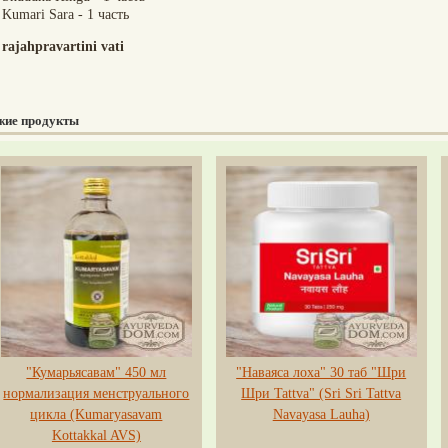
Kumari Sara - 1 часть
rajahpravartini vati
жие продукты
"Кумарьясавам" 450 мл
"Наваяса лоха" 30 таб "Шри
нормализация менструального
Шри Tattva" (Sri Sri Tattva
цикла (Kumaryasavam
Navayasa Lauha)
Kottakkal AVS)