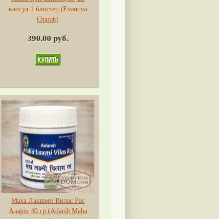
капсул 1 блистер (Evanova
Charak)
390.00 руб.
Маха Лакшми Вилас Рас
Адарш 40 гр (Adarsh Maha