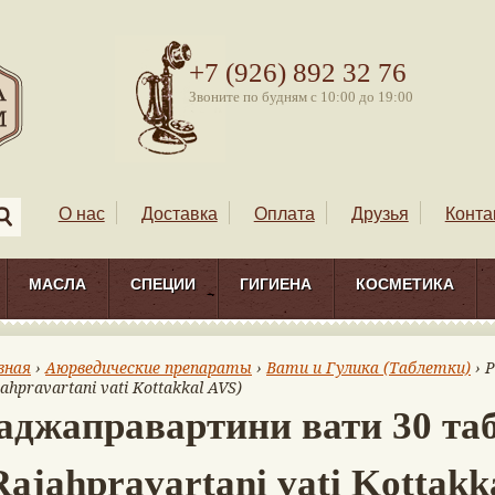
+7 (926) 892 32 76
Звоните по будням с 10:00 до 19:00
О нас
Доставка
Оплата
Друзья
Конта
МАСЛА
СПЕЦИИ
ГИГИЕНА
КОСМЕТИКА
вная
›
Аюрведические препараты
›
Вати и Гулика (Таблетки)
› 
jahpravartani vati Kottakkal AVS)
аджаправартини вати 30 та
Rajahpravartani vati Kottakk