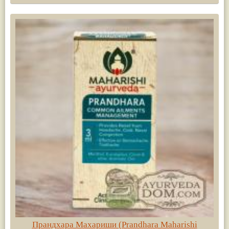
Прандхара Махариши (Prandhara Maharishi