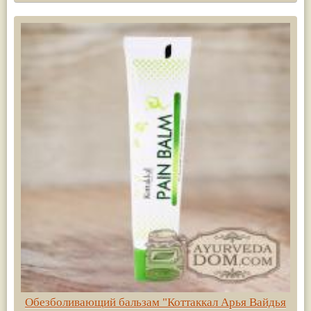
Обезболивающий бальзам "Коттаккал Арья Вайдья