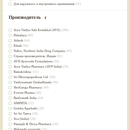
Для наружного и внутреннего применения
(51)
Для приготовления пищи
(49)
от инфекций мочеполовой системы
(49)
Производитель
Для стабилизации деятельности ЦНС
(47)
для суставов
(47)
Arya Vaidya Sala Kottakkal (AVS)
(286)
Лечит опухоли и отеки
(46)
Himalaya
(86)
Для медитации
(44)
Adarsh
(64)
выводит токсины
(43)
Khadi
(64)
Для здоровья печени
(41)
Nidсo, Northern India Drug Company
(63)
Для тела
(39)
Страна производитель: Индия
(61)
для очищения крови
(38)
AVN Ayurveda Formulations
(58)
При диабете
(38)
Arya Vaidya Pharmacy (AVP India)
(56)
Антиоксидант
(37)
Ramakrishna
(51)
Для Капха(Кафа) доши
(37)
Sri Dhootapapeshwar Ltd.
(50)
От паразитов
(37)
Vaidyaratnam Oushadhasala
(46)
При расстройстве желудка
(36)
ShriGanga Pharmacy
(44)
Успокоительное
(36)
Everest Pharma
(40)
Для глаз
(34)
Baidyanath India
(34)
от геморроя
(34)
АМРИТА
(32)
Противовоспалительное
(34)
Goloka Agarbathi
(29)
Для Питта доши
(32)
Sri Sri Tattva
(28)
Для сердца
(32)
Jiva (India)
(26)
Для сосудов головного мозга
(32)
Patanjali & Divya Pharmacy
(26)
Для полости рта
(32)
Maharishi ayurveda
(25)
Дефицит железа
(31)