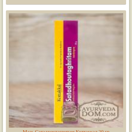
Мазь Сатадхоутагритам Коттаккал 20 гр