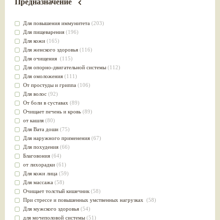
Предназначение
Для повышения иммунитета
(203)
Для пищеварения
(196)
Для кожи
(165)
Для женского здоровья
(116)
Для очищения
(115)
Для опорно-двигательной системы
(112)
Для омоложения
(111)
От простуды и гриппа
(106)
Для волос
(92)
От боли в суставах
(89)
Очищает печень и кровь
(89)
от кашля
(80)
Для Вата доши
(75)
Для наружного применения
(67)
Для похудения
(66)
Благовония
(64)
от лихорадки
(61)
Для кожи лица
(59)
Для массажа
(58)
Очищает толстый кишечник
(58)
При стрессе и повышенных умственных нагрузках
(58)
Для мужского здоровья
(54)
для мочеполовой системы
(51)