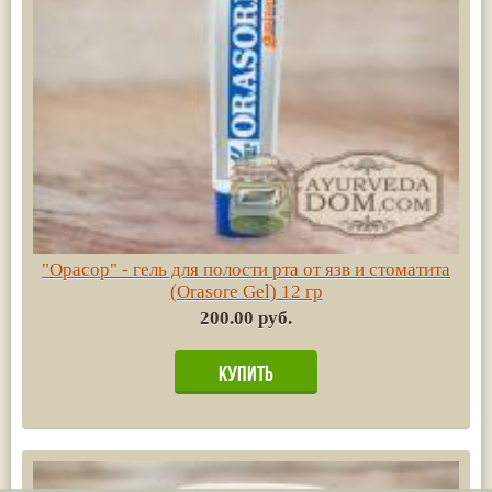
"Орасор" - гель для полости рта от язв и стоматита
(Orasore Gel) 12 гр
200.00 руб.