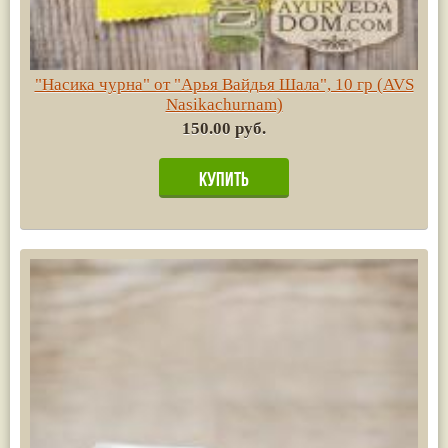
"Насика чурна" от "Арья Вайдья Шала", 10 гр (AVS
Nasikachurnam)
150.00 руб.