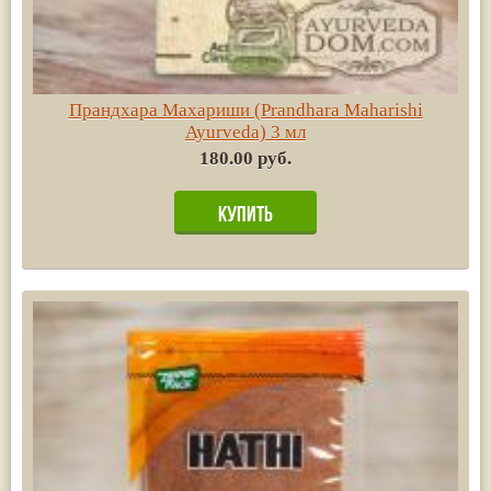
Прандхара Махариши (Prandhara Maharishi
Ayurvedа) 3 мл
180.00 руб.