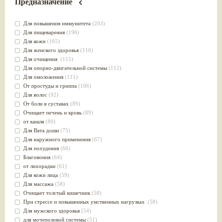
Предназначение
Для повышения иммунитета
(203)
Для пищеварения
(196)
Для кожи
(165)
Для женского здоровья
(116)
Для очищения
(115)
Для опорно-двигательной системы
(112)
Для омоложения
(111)
От простуды и гриппа
(106)
Для волос
(92)
От боли в суставах
(89)
Очищает печень и кровь
(89)
от кашля
(80)
Для Вата доши
(75)
Для наружного применения
(67)
Для похудения
(66)
Благовония
(64)
от лихорадки
(61)
Для кожи лица
(59)
Для массажа
(58)
Очищает толстый кишечник
(58)
При стрессе и повышенных умственных нагрузках
(58)
Для мужского здоровья
(54)
для мочеполовой системы
(51)