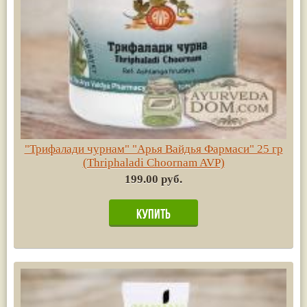
"Трифалади чурнам" "Арья Вайдья Фармаси" 25 гр
(Thriphaladi Choornam AVP)
199.00 руб.