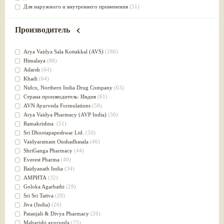
Для наружного и внутреннего применения
(51)
Для приготовления пищи
(49)
от инфекций мочеполовой системы
(49)
Производитель
Для стабилизации деятельности ЦНС
(47)
для суставов
(47)
Arya Vaidya Sala Kottakkal (AVS)
(286)
Лечит опухоли и отеки
(46)
Himalaya
(86)
Для медитации
(44)
Adarsh
(64)
выводит токсины
(43)
Khadi
(64)
Для здоровья печени
(41)
Nidсo, Northern India Drug Company
(63)
Для тела
(39)
Страна производитель: Индия
(61)
для очищения крови
(38)
AVN Ayurveda Formulations
(58)
При диабете
(38)
Arya Vaidya Pharmacy (AVP India)
(56)
Антиоксидант
(37)
Ramakrishna
(51)
Для Капха(Кафа) доши
(37)
Sri Dhootapapeshwar Ltd.
(50)
От паразитов
(37)
Vaidyaratnam Oushadhasala
(46)
При расстройстве желудка
(36)
ShriGanga Pharmacy
(44)
Успокоительное
(36)
Everest Pharma
(40)
Для глаз
(34)
Baidyanath India
(34)
от геморроя
(34)
АМРИТА
(32)
Противовоспалительное
(34)
Goloka Agarbathi
(29)
Для Питта доши
(32)
Sri Sri Tattva
(28)
Для сердца
(32)
Jiva (India)
(26)
Для сосудов головного мозга
(32)
Patanjali & Divya Pharmacy
(26)
Для полости рта
(32)
Maharishi ayurveda
(25)
Дефицит железа
(31)