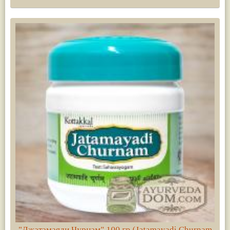
"Джатамаяди Чурнам" 100 гр (Jatamayadi Churnam