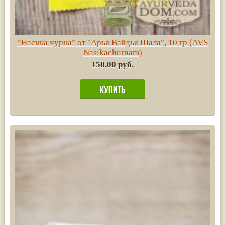
"Насика чурна" от "Арья Вайдья Шала", 10 гр (AVS
Nasikachurnam)
150.00 руб.