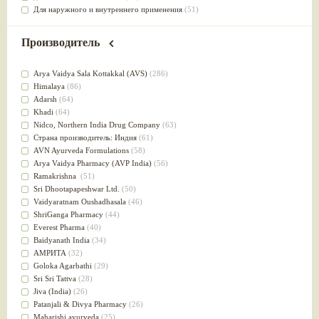
Для наружного и внутреннего применения
(51)
Для приготовления пищи
(49)
от инфекций мочеполовой системы
(49)
Производитель
Для стабилизации деятельности ЦНС
(47)
для суставов
(47)
Arya Vaidya Sala Kottakkal (AVS)
(286)
Лечит опухоли и отеки
(46)
Himalaya
(86)
Для медитации
(44)
Adarsh
(64)
выводит токсины
(43)
Khadi
(64)
Для здоровья печени
(41)
Nidсo, Northern India Drug Company
(63)
Для тела
(39)
Страна производитель: Индия
(61)
для очищения крови
(38)
AVN Ayurveda Formulations
(58)
При диабете
(38)
Arya Vaidya Pharmacy (AVP India)
(56)
Антиоксидант
(37)
Ramakrishna
(51)
Для Капха(Кафа) доши
(37)
Sri Dhootapapeshwar Ltd.
(50)
От паразитов
(37)
Vaidyaratnam Oushadhasala
(46)
При расстройстве желудка
(36)
ShriGanga Pharmacy
(44)
Успокоительное
(36)
Everest Pharma
(40)
Для глаз
(34)
Baidyanath India
(34)
от геморроя
(34)
АМРИТА
(32)
Противовоспалительное
(34)
Goloka Agarbathi
(29)
Для Питта доши
(32)
Sri Sri Tattva
(28)
Для сердца
(32)
Jiva (India)
(26)
Для сосудов головного мозга
(32)
Patanjali & Divya Pharmacy
(26)
Для полости рта
(32)
Maharishi ayurveda
(25)
Дефицит железа
(31)