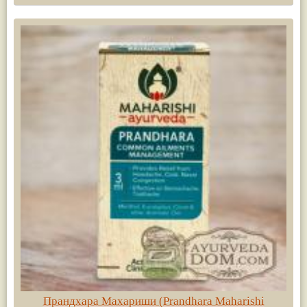
Прандхара Махариши (Prandhara Maharishi