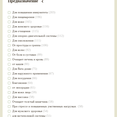
Предназначение
Для повышения иммунитета
(203)
Для пищеварения
(196)
Для кожи
(165)
Для женского здоровья
(116)
Для очищения
(115)
Для опорно-двигательной системы
(112)
Для омоложения
(111)
От простуды и гриппа
(106)
Для волос
(92)
От боли в суставах
(89)
Очищает печень и кровь
(89)
от кашля
(80)
Для Вата доши
(75)
Для наружного применения
(67)
Для похудения
(66)
Благовония
(64)
от лихорадки
(61)
Для кожи лица
(59)
Для массажа
(58)
Очищает толстый кишечник
(58)
При стрессе и повышенных умственных нагрузках
(58)
Для мужского здоровья
(54)
для мочеполовой системы
(51)