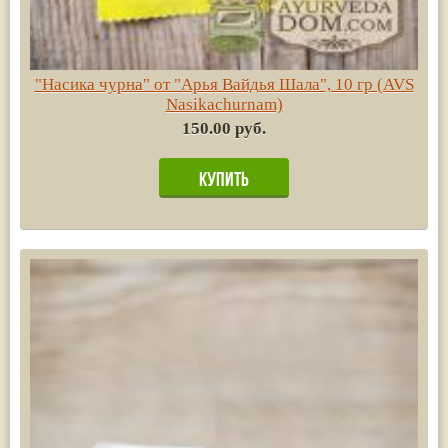
"Насика чурна" от "Арья Вайдья Шала", 10 гр (AVS
Nasikachurnam)
150.00 руб.