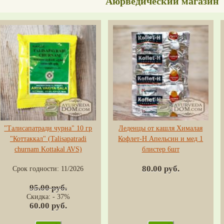
Аюрведический магазин
"Талисапатради чурна" 10 гр
Леденцы от кашля Хималая
"Коттаккал" (Talisapatradi
Кофлет-H Апельсин и мед 1
churnam Kottakal AVS)
блистер 6шт
80.00 руб.
Срок годности:
11/2026
95.00 руб.
Скидка: - 37%
60.00 руб.