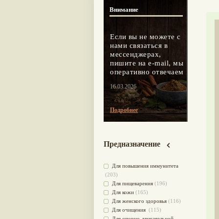
Внимание
Если вы не можете с
нами связаться в
мессенджерах,
пишите на e-mail, мы
оперативно отвечаем
16.03.2026
Подробнее
Предназначение
Для повышения иммунитета
(203)
Для пищеварения
(196)
Для кожи
(165)
Для женского здоровья
(116)
Для очищения
(115)
Для опорно-двигательной