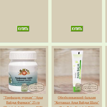
"Трифалади чурнам" "Арья
Обезболивающий бальзам
Вайдья Фармаси" 25 гр
"Коттаккал Арья Вайдья Шала"