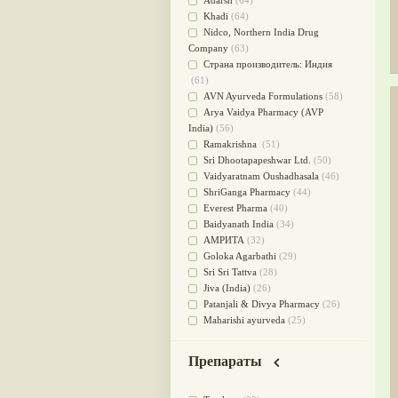
Adarsh
(64)
Для стабилизации деятельности
Khadi
(64)
ЦНС
(47)
Nidсo, Northern India Drug
для суставов
(47)
Company
(63)
Лечит опухоли и отеки
(46)
Страна производитель: Индия
Для медитации
(44)
(61)
выводит токсины
(43)
AVN Ayurveda Formulations
(58)
Для здоровья печени
(41)
Arya Vaidya Pharmacy (AVP
Для тела
(39)
India)
(56)
для очищения крови
(38)
Ramakrishna
(51)
При диабете
(38)
Sri Dhootapapeshwar Ltd.
(50)
Антиоксидант
(37)
Vaidyaratnam Oushadhasala
(46)
Для Капха(Кафа) доши
(37)
ShriGanga Pharmacy
(44)
От паразитов
(37)
Everest Pharma
(40)
При расстройстве желудка
(36)
Baidyanath India
(34)
Успокоительное
(36)
АМРИТА
(32)
Для глаз
(34)
Goloka Agarbathi
(29)
от геморроя
(34)
Sri Sri Tattva
(28)
Противовоспалительное
(34)
Jiva (India)
(26)
Для Питта доши
(32)
Patanjali & Divya Pharmacy
(26)
Для сердца
(32)
Maharishi ayurveda
(25)
Для сосудов головного мозга
SKM Chikichalaya
(24)
(32)
BAPS AMRUT
(23)
Для полости рта
(32)
Препараты
NAGARJUNA HERBAL
Дефицит железа
(31)
CONCENTRATES LTD (India)
(22)
Для лица
(31)