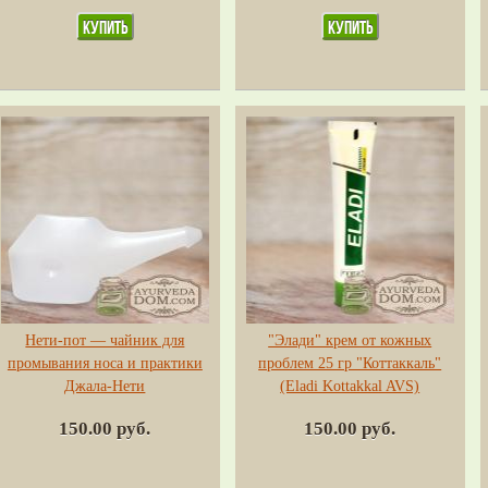
Нети-пот — чайник для
"Элади" крем от кожных
промывания носа и практики
проблем 25 гр "Коттаккаль"
Джала-Нети
(Eladi Kottakkal AVS)
150.00 руб.
150.00 руб.