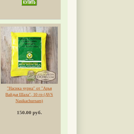
"Насика чурна" от "Арья
Вайдья Шала", 10 гр (AVS
Nasikachurnam)
150.00 руб.