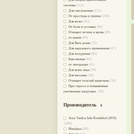
системы
(112)
Для омоложения
(111)
От простуды и гриппа
(106)
Для волос
(92)
От боли в суставах
(89)
Очищает печень и кровь
(89)
от кашля
(80)
Для Вата доши
(75)
Для наружного применения
(67)
Для похудения
(66)
Благовония
(64)
от лихорадки
(61)
Для кожи лица
(59)
Для массажа
(58)
Очищает толстый кишечник
(58)
При стрессе и повышенных
умственных нагрузках
(58)
Для мужского здоровья
(54)
для мочеполовой системы
(51)
Производитель
Для наружного и внутреннего
применения
(51)
Arya Vaidya Sala Kottakkal (AVS)
Для приготовления пищи
(49)
(286)
от инфекций мочеполовой
Himalaya
(86)
системы
(49)