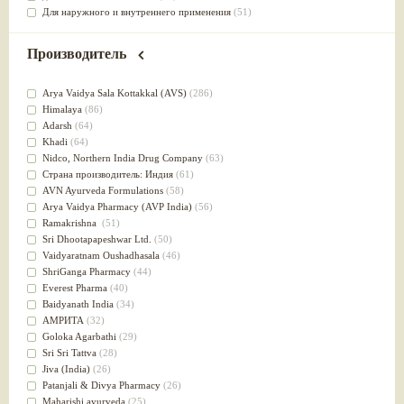
Для наружного и внутреннего применения
(51)
Для приготовления пищи
(49)
от инфекций мочеполовой системы
(49)
Производитель
Для стабилизации деятельности ЦНС
(47)
для суставов
(47)
Arya Vaidya Sala Kottakkal (AVS)
(286)
Лечит опухоли и отеки
(46)
Himalaya
(86)
Для медитации
(44)
Adarsh
(64)
выводит токсины
(43)
Khadi
(64)
Для здоровья печени
(41)
Nidсo, Northern India Drug Company
(63)
Для тела
(39)
Страна производитель: Индия
(61)
для очищения крови
(38)
AVN Ayurveda Formulations
(58)
При диабете
(38)
Arya Vaidya Pharmacy (AVP India)
(56)
Антиоксидант
(37)
Ramakrishna
(51)
Для Капха(Кафа) доши
(37)
Sri Dhootapapeshwar Ltd.
(50)
От паразитов
(37)
Vaidyaratnam Oushadhasala
(46)
При расстройстве желудка
(36)
ShriGanga Pharmacy
(44)
Успокоительное
(36)
Everest Pharma
(40)
Для глаз
(34)
Baidyanath India
(34)
от геморроя
(34)
АМРИТА
(32)
Противовоспалительное
(34)
Goloka Agarbathi
(29)
Для Питта доши
(32)
Sri Sri Tattva
(28)
Для сердца
(32)
Jiva (India)
(26)
Для сосудов головного мозга
(32)
Patanjali & Divya Pharmacy
(26)
Для полости рта
(32)
Maharishi ayurveda
(25)
Дефицит железа
(31)