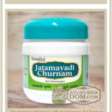
"Джатамаяди Чурнам" 100 гр (Jatamayadi Churnam