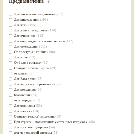
Предназначение
Для повышения иммунитета
(203)
Для пищеварения
(196)
Для кожи
(165)
Для женского здоровья
(116)
Для очищения
(115)
Для опорно-двигательной системы
(112)
Для омоложения
(111)
От простуды и гриппа
(106)
Для волос
(92)
От боли в суставах
(89)
Очищает печень и кровь
(89)
от кашля
(80)
Для Вата доши
(75)
Для наружного применения
(67)
Для похудения
(66)
Благовония
(64)
от лихорадки
(61)
Для кожи лица
(59)
Для массажа
(58)
Очищает толстый кишечник
(58)
При стрессе и повышенных умственных нагрузках
(58)
Для мужского здоровья
(54)
для мочеполовой системы
(51)