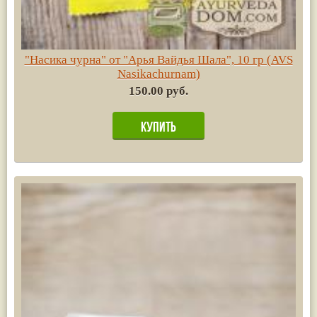
"Насика чурна" от "Арья Вайдья Шала", 10 гр (AVS
Nasikachurnam)
150.00 руб.