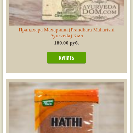
Прандхара Махариши (Prandhara Maharishi
Ayurvedа) 3 мл
180.00 руб.