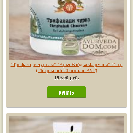
"Трифалади чурнам" "Арья Вайдья Фармаси" 25 гр
(Thriphaladi Choornam AVP)
199.00 руб.