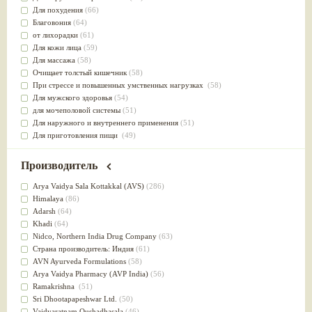
Для похудения
(66)
Благовония
(64)
от лихорадки
(61)
Для кожи лица
(59)
Для массажа
(58)
Очищает толстый кишечник
(58)
При стрессе и повышенных умственных нагрузках
(58)
Для мужского здоровья
(54)
для мочеполовой системы
(51)
Для наружного и внутреннего применения
(51)
Для приготовления пищи
(49)
от инфекций мочеполовой системы
(49)
Для стабилизации деятельности ЦНС
(47)
Производитель
для суставов
(47)
Лечит опухоли и отеки
(46)
Arya Vaidya Sala Kottakkal (AVS)
(286)
Для медитации
(44)
Himalaya
(86)
выводит токсины
(43)
Adarsh
(64)
Для здоровья печени
(41)
Khadi
(64)
Для тела
(39)
Nidсo, Northern India Drug Company
(63)
для очищения крови
(38)
Страна производитель: Индия
(61)
При диабете
(38)
AVN Ayurveda Formulations
(58)
Антиоксидант
(37)
Arya Vaidya Pharmacy (AVP India)
(56)
Для Капха(Кафа) доши
(37)
Ramakrishna
(51)
От паразитов
(37)
Sri Dhootapapeshwar Ltd.
(50)
При расстройстве желудка
(36)
Vaidyaratnam Oushadhasala
(46)