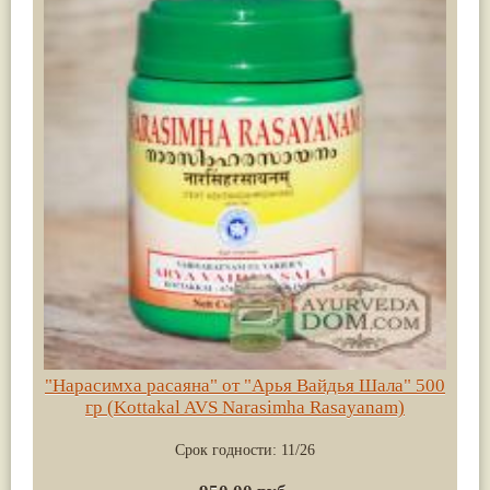
"Нарасимха расаяна" от "Арья Вайдья Шала" 500
гр (Kottakal AVS Narasimha Rasayanam)
Срок годности:
11/26