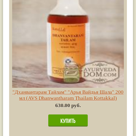
"Дханвантарам Тайлам" "Арья Вайдья Шала" 200
мл (AVS Dhanwantharam Thailam Kottakkal)
630.00 руб.