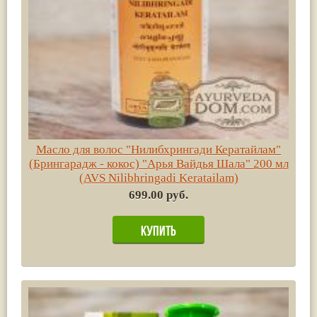
Масло для волос "Нилибхрингади Кератайлам"
(Брингарадж - кокос) "Арья Вайдья Шала" 200 мл
(AVS Nilibhringadi Keratailam)
699.00 руб.