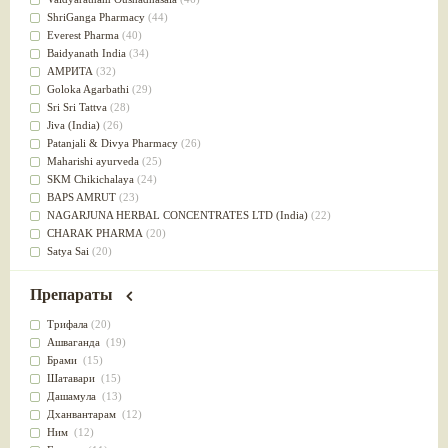
Успокоительное
(36)
ShriGanga Pharmacy
(44)
Для глаз
(34)
Everest Pharma
(40)
от геморроя
(34)
Baidyanath India
(34)
Противовоспалительное
(34)
АМРИТА
(32)
Для Питта доши
(32)
Goloka Agarbathi
(29)
Для сердца
(32)
Sri Sri Tattva
(28)
Для сосудов головного мозга
(32)
Jiva (India)
(26)
Для полости рта
(32)
Patanjali & Divya Pharmacy
(26)
Дефицит железа
(31)
Maharishi ayurveda
(25)
Для лица
(31)
SKM Chikichalaya
(24)
Употребление в пищу
(30)
BAPS AMRUT
(23)
Ароматерапия
(29)
NAGARJUNA HERBAL CONCENTRATES LTD (India)
(22)
Жаропонижающее
(29)
CHARAK PHARMA
(20)
для памяти
(28)
Satya Sai
(20)
для почек
(28)
Vyas
(20)
Обезболивающие
(28)
Bipha
(19)
Препараты
Слабительное
(28)
Kerala Ayurveda
(19)
Афродизиак
(27)
Organic India pvt ltd
(18)
Трифала
(20)
Напитки
(27)
Lalita
(16)
Ашваганда
(19)
Для йоги
(27)
Ashtang Herbals
(15)
Брами
(15)
Для потенции
(26)
Alarsin
(14)
Шатавари
(15)
Для душа
(25)
Vasu Health care
(14)
Дашамула
(13)
для концентрации внимания
(25)
Baraka
(13)
Дханвантарам
(12)
при нарушении эрекции
(25)
Dabur India Ltd
(13)
Ним
(12)
при неврозе
(25)