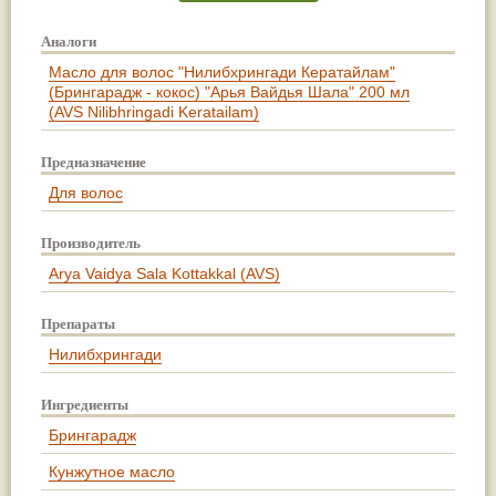
Аналоги
Масло для волос "Нилибхрингади Кератайлам"
(Брингарадж - кокос) "Арья Вайдья Шала" 200 мл
(AVS Nilibhringadi Keratailam)
Предназначение
Для волос
Производитель
Arya Vaidya Sala Kottakkal (AVS)
Препараты
Нилибхрингади
Ингредиенты
Брингарадж
Кунжутное масло