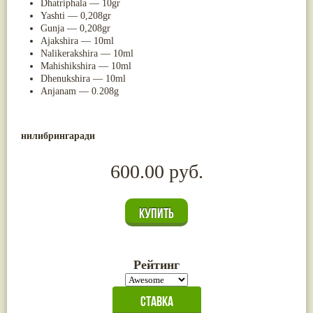
Dhatriphala — 10gr
Жасмин
(8)
Yashti — 0,208gr
Каранджа
(8)
Gunja — 0,208gr
Касторовое масло
(8)
Ajakshira — 10ml
Кутаки
(8)
Nalikerakshira — 10ml
Мята
(8)
Mahishikshira — 10ml
Пушкара
(8)
Dhenukshira — 10ml
more...
Anjanam — 0.208g
нилибрингаради
600.00 руб.
Рейтинг