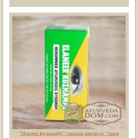
"Иланир Куджамбу" глазные капли от "Арья