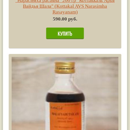
"Нарасимха расаяна" 200 гр "Коттаккаль Арья
Вайдья Шала" (Kottakal AVS Narasimha
Rasayanam)
590.00 руб.