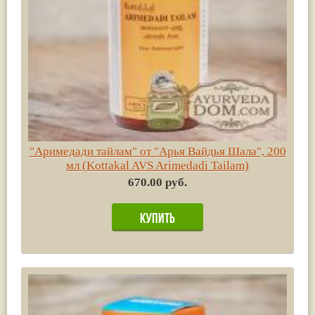
"Аримедади тайлам" от "Арья Вайдья Шала", 200
мл (Kottakal AVS Arimedadi Tailam)
670.00 руб.