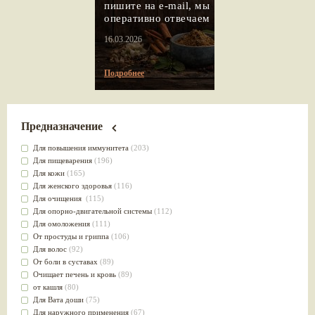
пишите на e-mail, мы
оперативно отвечаем
16.03.2026
Подробнее
Предназначение
Для повышения иммунитета
(203)
Для пищеварения
(196)
Для кожи
(165)
Для женского здоровья
(116)
Для очищения
(115)
Для опорно-двигательной системы
(112)
Для омоложения
(111)
От простуды и гриппа
(106)
Для волос
(92)
От боли в суставах
(89)
Очищает печень и кровь
(89)
от кашля
(80)
Для Вата доши
(75)
Для наружного применения
(67)