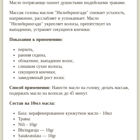
Масло потрясающе пахнет душистыми индийскими травами.
Паслён черный
(13)
Ипомея
(12)
Массаж головы маслом "Нилибхрингади" снимает усталость,
Коричник цейлонский
(12)
напряжение, расслабляет и успокаивает. Масло
Мирра
(12)
"Нилибхрингади" укрепляет волосы, препятствует их
Розовая соль
(12)
выпадению, устраняет секущиеся кончики.
Сверция
(12)
Виноград
(11)
Показания к применению:
Каменная соль
(11)
Коровье молоко
перхоть,
(11)
Мукуна жгучая
ранняя седина,
(11)
Ним
облысение, выпадение волос,
(11)
Патала
слишком сухие волосы,
(11)
Перец чаба
секущиеся кончики,
(11)
Соссюрея/кушта
замедлянный рост волос.
(11)
Турпет
(11)
Способ применения:
Нанести масло на голову, делать массаж,
Алойное дерево
(10)
подержать масло на волосах до 45 минут.
Асафетида
(10)
Пармелия
(10)
Состав на 10мл масла:
Тмин обыкновенный
(10)
Ашока
(9)
База: нерафенированное кунжутное масло - 10мл
Вишня гималайская
(9)
Травы:
Данти
(9)
Nili - 10gr
Мурва
(9)
Bhringaraja — 10gr
Птерокарпус мешковидный
(9)
Satakratulata — 10gr
Юстиция сосудистая/Васака
(9)