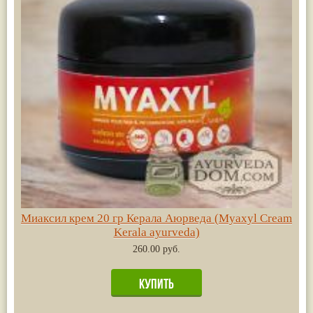
Миаксил крем 20 гр Керала Аюрведа (Myaxyl Cream
Kerala ayurveda)
260.00 руб.