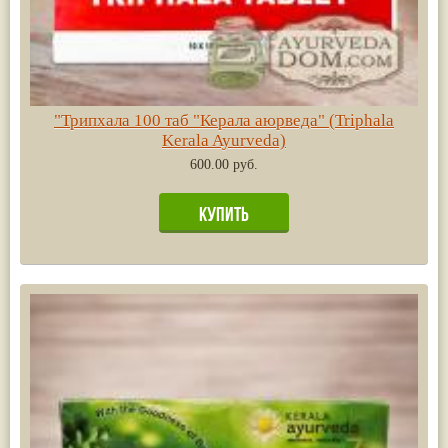
"Трипхала 100 таб "Керала аюрведа" (Triphala
Kerala Ayurveda)
600.00 руб.