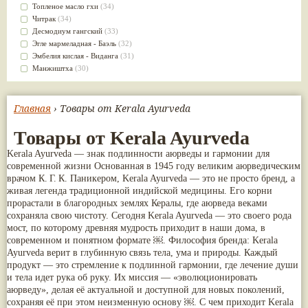
Kudos
(1)
Сахачаради
(5)
Топленое масло гхи
(34)
Swadeshi
(1)
Шанкапушпи
(5)
Читрак
(34)
The Sidhpur Sat-Isabgol Factory
(1)
Dabur Red
(4)
Десмодиум гангский
(33)
Vedika Herbals
(1)
Vyoshadi Vatakam
(4)
Эгле мармеладная - Баэль
(32)
Премиум Групп
(1)
Арагвадха
(4)
Эмбелия кислая - Виданга
(31)
Страна происхождения: Грузия
(1)
Гандхарвахастади
(4)
Манжиштха
(30)
Югведа
(1)
Дашамулакатутраяди
(4)
Сандал белый
(30)
Дханвантарам гулика
(4)
Брихати
(29)
Камдудха рас
(4)
Яштимадху
(28)
Главная
› Товары от Kerala Ayurveda
Капикачху (Мукуна)
(4)
Алоэ
(27)
Касторовое масло
(4)
Золотой турмерик
(27)
Товары от Kerala Ayurveda
Колакулатхади чурна
(4)
Бала
(26)
Kerala Ayurveda — знак подлинности аюрведы и гармонии для
Лакшади
(4)
Джатаманси
(26)
современной жизни Основанная в 1945 году великим аюрведическим
Моринга (Шигру)
(4)
Патра
(26)
врачом К. Г. К. Паникером, Kerala Ayurveda — это не просто бренд, а
Патолади
(4)
Чёрный кардамон
(26)
живая легенда традиционной индийской медицины. Его корни
Пунарнава
(4)
Брахми
(23)
прорастали в благородных землях Кералы, где аюрведа веками
Розовая вода
(4)
Валерьяна индийская
(23)
сохраняла свою чистоту. Сегодня Kerala Ayurveda — это своего рода
Тиктака
(4)
Кокосовое масло
(23)
мост, по которому древняя мудрость приходит в наши дома, в
Трикату
(4)
Сассапариль
(23)
современном и понятном формате ￼. Философия бренда: Kerala
Туласи
(4)
Брингарадж
(22)
Ayurveda верит в глубинную связь тела, ума и природы. Каждый
Харидракхандам
(4)
Клещевина обыкновенная
(21)
продукт — это стремление к подлинной гармонии, где лечение души
Читракади
(4)
Трикату
(21)
и тела идет рука об руку. Их миссия — «эволюционировать
Шанкха Бхасма
(4)
Шафран
(21)
аюрведу», делая её актуальной и доступной для новых поколений,
Шатавари гулам
(4)
Ативиша
(20)
сохраняя её при этом неизменную основу ￼. С чем приходит Kerala
Neeri Aimil
(3)
Шиладжит
(20)