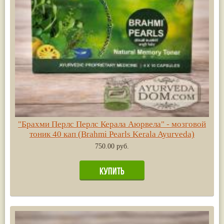
"Брахми Перлс Перлс Керала Аюрвела" - мозговой
тоник 40 кап (Brahmi Pearls Kerala Ayurveda)
750.00 руб.