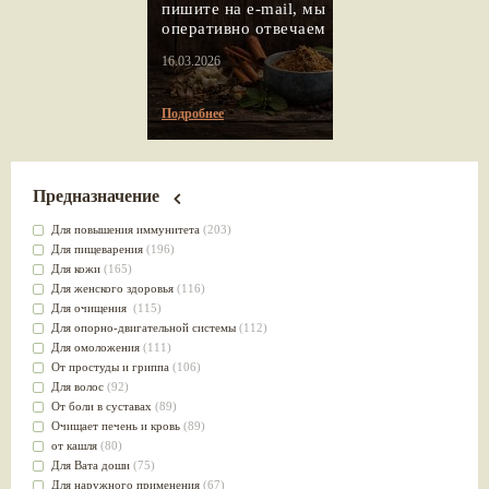
пишите на e-mail, мы
оперативно отвечаем
16.03.2026
Подробнее
Предназначение
Для повышения иммунитета
(203)
Для пищеварения
(196)
Для кожи
(165)
Для женского здоровья
(116)
Для очищения
(115)
Для опорно-двигательной системы
(112)
Для омоложения
(111)
От простуды и гриппа
(106)
Для волос
(92)
От боли в суставах
(89)
Очищает печень и кровь
(89)
от кашля
(80)
Для Вата доши
(75)
Для наружного применения
(67)