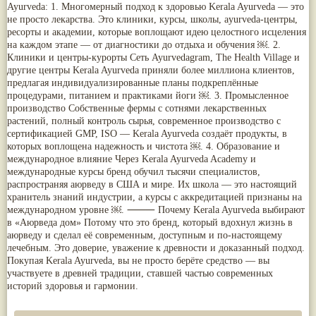
Ayurveda: 1. Многомерный подход к здоровью Kerala Ayurveda — это
Nirdosh
(3)
Арджуна
(19)
не просто лекарства. Это клиники, курсы, школы, ayurveda‑центры,
Агастья расаяна
(3)
Касмарья
(19)
ресорты и академии, которые воплощают идею целостного исцеления
Ашта чурна
(3)
Кориандр
(19)
на каждом этапе — от диагностики до отдыха и обучения ￼. 2.
Аштаваргам
(3)
Туласи
(18)
Клиники и центры-курорты Сеть Ayurvedagram, The Health Village и
Брами вати с золотом
(3)
Барбарис индийский
(17)
другие центры Kerala Ayurveda приняли более миллиона клиентов,
Брахма расаяна
(3)
Зира
(17)
предлагая индивидуализированные планы подкреплённые
Брихатьяди
(3)
Крапива индийская
(17)
процедурами, питанием и практиками йоги ￼. 3. Промысленное
Видарьяди
(3)
Патола
(17)
производство Собственные фермы с сотнями лекарственных
Гуггул
(3)
Холарена - Кутаджа
(17)
растений, полный контроль сырья, современное производство с
Дханвантарам 101
(3)
Шионака
(17)
сертификацией GMP, ISO — Kerala Ayurveda создаёт продукты, в
Дханвантарам тайлам
(3)
Аджван/Ажгон
(16)
которых воплощена надежность и чистота ￼. 4. Образование и
Кайлаш дживан
(3)
Акация катеху
(16)
международное влияние Через Kerala Ayurveda Academy и
Кальянака гритам
(3)
Кальций
(16)
международные курсы бренд обучил тысячи специалистов,
Кримикутхар рас
(3)
Укроп пахучий
(16)
распространяя аюрведу в США и мире. Их школа — это настоящий
Кунжутное масло
(3)
Дашамула
(15)
хранитель знаний индустрии, а курсы с аккредитацией признаны на
Кутаджа
(3)
Лодхра
(14)
международном уровне ￼. ⸻ Почему Kerala Ayurveda выбирают
Кширабала
(3)
Моринга
(14)
в «Аюрведа дом» Потому что это бренд, который вдохнул жизнь в
Лив 52
(3)
Перец кубеба
(14)
more...
аюрведу и сделал её современным, доступным и по-настоящему
Сахарный тростник
(14)
лечебным. Это доверие, уважение к древности и доказанный подход.
Бхунимба/Андрографис метельчатый
(13)
Покупая Kerala Ayurveda, вы не просто берёте средство — вы
Гвоздика
(13)
участвуете в древней традиции, ставшей частью современных
Кассия трубчатая
(13)
историй здоровья и гармонии.
Мезуя железная
(13)
Мускатный орех
(13)
Пажитник
(13)