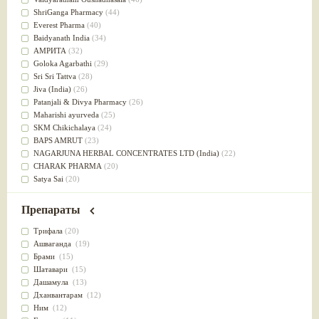
Успокоительное
(36)
ShriGanga Pharmacy
(44)
Для глаз
(34)
Everest Pharma
(40)
от геморроя
(34)
Baidyanath India
(34)
Противовоспалительное
(34)
АМРИТА
(32)
Для Питта доши
(32)
Goloka Agarbathi
(29)
Для сердца
(32)
Sri Sri Tattva
(28)
Для сосудов головного мозга
(32)
Jiva (India)
(26)
Для полости рта
(32)
Patanjali & Divya Pharmacy
(26)
Дефицит железа
(31)
Maharishi ayurveda
(25)
Для лица
(31)
SKM Chikichalaya
(24)
Употребление в пищу
(30)
BAPS AMRUT
(23)
Ароматерапия
(29)
NAGARJUNA HERBAL CONCENTRATES LTD (India)
(22)
Жаропонижающее
(29)
CHARAK PHARMA
(20)
для памяти
(28)
Satya Sai
(20)
для почек
(28)
Vyas
(20)
Обезболивающие
(28)
Bipha
(19)
Препараты
Слабительное
(28)
Kerala Ayurveda
(19)
Афродизиак
(27)
Organic India pvt ltd
(18)
Трифала
(20)
Напитки
(27)
Lalita
(16)
Ашваганда
(19)
Для йоги
(27)
Ashtang Herbals
(15)
Брами
(15)
Для потенции
(26)
Alarsin
(14)
Шатавари
(15)
Для душа
(25)
Vasu Health care
(14)
Дашамула
(13)
для концентрации внимания
(25)
Baraka
(13)
Дханвантарам
(12)
при нарушении эрекции
(25)
Dabur India Ltd
(13)
Ним
(12)
при неврозе
(25)