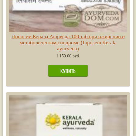
Липосем Керала Аюрведа 100 таб при ожирении и
метаболическом синдроме (Liposem Kerala
ayurveda)
1 150.00 руб.