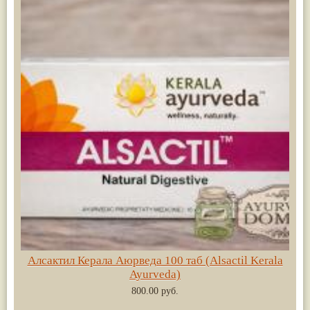
Алсактил Керала Аюрведа 100 таб (Alsactil Kerala
Ayurveda)
800.00 руб.