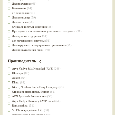
Для похудения
(66)
Благовония
(64)
от лихорадки
(61)
Для кожи лица
(59)
Для массажа
(58)
Очищает толстый кишечник
(58)
При стрессе и повышенных умственных нагрузках
(58)
Для мужского здоровья
(54)
для мочеполовой системы
(51)
Для наружного и внутреннего применения
(51)
Для приготовления пищи
(49)
от инфекций мочеполовой системы
(49)
Для стабилизации деятельности ЦНС
(47)
Производитель
для суставов
(47)
Лечит опухоли и отеки
(46)
Arya Vaidya Sala Kottakkal (AVS)
(286)
Для медитации
(44)
Himalaya
(86)
выводит токсины
(43)
Adarsh
(64)
Для здоровья печени
(41)
Khadi
(64)
Для тела
(39)
Nidсo, Northern India Drug Company
(63)
для очищения крови
(38)
Страна производитель: Индия
(61)
При диабете
(38)
AVN Ayurveda Formulations
(58)
Антиоксидант
(37)
Arya Vaidya Pharmacy (AVP India)
(56)
Для Капха(Кафа) доши
(37)
Ramakrishna
(51)
От паразитов
(37)
Sri Dhootapapeshwar Ltd.
(50)
При расстройстве желудка
(36)
Vaidyaratnam Oushadhasala
(46)