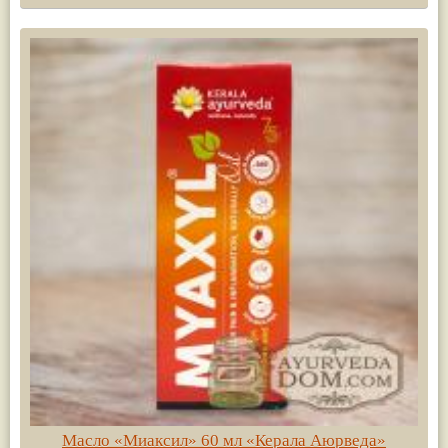
Масло «Миаксил» 60 мл «Керала Аюрведа»