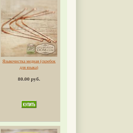
Языкочистка медная (скребок
для языка)
80.00 руб.