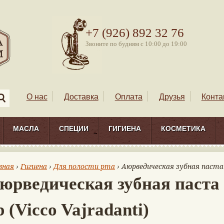
+7 (926) 892 32 76
Звоните по будням с 10:00 до 19:00
О нас
Доставка
Оплата
Друзья
Конта
МАСЛА
СПЕЦИИ
ГИГИЕНА
КОСМЕТИКА
вная
›
Гигиена
›
Для полости рта
› Аюрведическая зубная паста "
юрведическая зубная паста
р (Vicco Vajradanti)