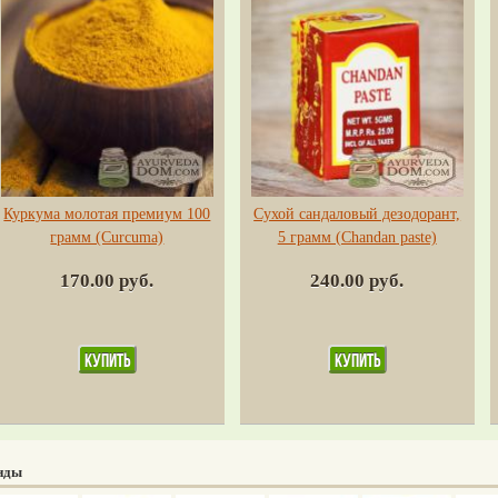
Куркума молотая премиум 100
Сухой сандаловый дезодорант,
грамм (Сurсuma)
5 грамм (Chandan paste)
170.00 руб.
240.00 руб.
нды