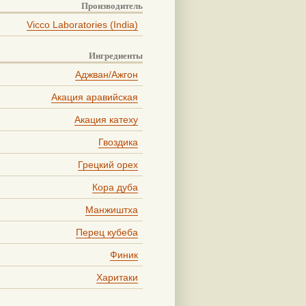
Производитель
Vicco Laboratories (India)
Ингредиенты
Аджван/Ажгон
Акация аравийская
Акация катеху
Гвоздика
Грецкий орех
Кора дуба
Манжиштха
Перец кубеба
Финик
Харитаки