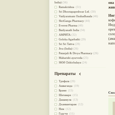
для очищения крови
(38)
India)
(56)
она
При диабете
(38)
Ramakrishna
(51)
жив
Антиоксидант
(37)
Sri Dhootapapeshwar Ltd.
(50)
Инг
Для Капха(Кафа) доши
(37)
Vaidyaratnam Oushadhasala
(46)
коф
От паразитов
(37)
ShriGanga Pharmacy
(44)
Инд
При расстройстве желудка
(36)
Everest Pharma
(40)
орех
Успокоительное
(36)
Baidyanath India
(34)
соло
Для глаз
(34)
АМРИТА
(32)
(ам
от геморроя
(34)
Goloka Agarbathi
(29)
нап
Противовоспалительное
(34)
Sri Sri Tattva
(28)
Для Питта доши
(32)
Jiva (India)
(26)
Для сердца
(32)
Patanjali & Divya Pharmacy
(26)
Для сосудов головного мозга
Maharishi ayurveda
(25)
(32)
SKM Chikichalaya
(24)
Для полости рта
(32)
BAPS AMRUT
(23)
Дефицит железа
(31)
NAGARJUNA HERBAL
Препараты
Для лица
(31)
CONCENTRATES LTD (India)
(22)
Употребление в пищу
(30)
CHARAK PHARMA
(20)
Трифала
(20)
Ароматерапия
(29)
Satya Sai
(20)
Ашваганда
(19)
Жаропонижающее
(29)
Vyas
(20)
Брами
(15)
Схо
для памяти
(28)
Bipha
(19)
Шатавари
(15)
для почек
(28)
Kerala Ayurveda
(19)
Дашамула
(13)
Обезболивающие
(28)
Organic India pvt ltd
(18)
Дханвантарам
(12)
Слабительное
(28)
Lalita
(16)
Ним
(12)
Афродизиак
(27)
Ashtang Herbals
(15)
Гудучи
(11)