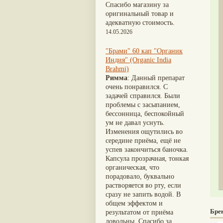
Nirdosh
(3)
Шиладжит
(20)
Спасибо магазину за
Агастья расаяна
(3)
Арджуна
(19)
оригинальный товар и
Ашта чурна
(3)
Касмарья
(19)
адекватную стоимость.
Аштаваргам
(3)
Кориандр
(19)
14.05.2026
Брами вати с золотом
(3)
Туласи
(18)
Брахма расаяна
(3)
Барбарис индийский
(17)
"Брами" 60 кап "Органик
Брихатьяди
(3)
Зира
(17)
Индия" (Organic India
Видарьяди
(3)
Крапива индийская
(17)
Brahmi)
Гуггул
(3)
Патола
(17)
Римма
: Данный препарат
Дханвантарам 101
(3)
Холарена - Кутаджа
(17)
очень понравился. С
Дханвантарам тайлам
(3)
Шионака
(17)
задачей справился. Были
Кайлаш дживан
(3)
Аджван/Ажгон
(16)
проблемы с засыпанием,
Кальянака гритам
(3)
Акация катеху
(16)
бессонница, беспокойный
Кримикутхар рас
(3)
Кальций
(16)
ум не давал уснуть.
Кунжутное масло
(3)
Укроп пахучий
(16)
Изменения ощутились во
Кутаджа
(3)
Дашамула
(15)
середине приёма, ещё не
Кширабала
(3)
Лодхра
(14)
успев закончиться баночка.
Лив 52
(3)
Моринга
(14)
Капсула прозрачная, тонкая
more...
Перец кубеба
(14)
органическая, что
Сахарный тростник
(14)
порадовало, буквально
Бхунимба/Андрографис
растворяется во рту, если
метельчатый
(13)
сразу не запить водой. В
Гвоздика
(13)
общем эффектом и
Кассия трубчатая
(13)
Бре
результатом от приёма
Мезуя железная
(13)
довольны. Спасибо за