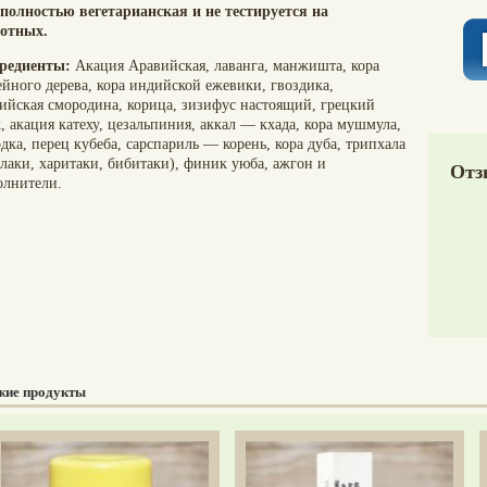
 полностью вегетарианская и не тестируется на
отных.
редиенты:
Акация Аравийская, лаванга, манжишта, кора
ейного дерева, кора индийской ежевики, гвоздика,
ийская смородина, корица, зизифус настоящий, грецкий
, акация катеху, цезальпиния, аккал — кхада, кора мушмула,
дка, перец кубеба, сарспариль — корень, кора дуба, трипхала
алаки, харитаки, бибитаки), финик уюба, ажгон и
Отз
олнители.
жие продукты