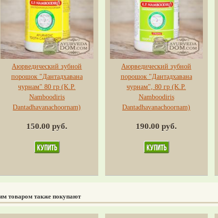
Аюрведический зубной
Аюрведический зубной
порошок "Дантадхавана
порошок "Дантадхавана
чурнам" 80 гр (K.P.
чурнам", 80 гр (K.P.
Namboodiris
Namboodiris
Dantadhavanachoornam)
Dantadhavanachoornam)
150.00 руб.
190.00 руб.
тим товаром также покупают