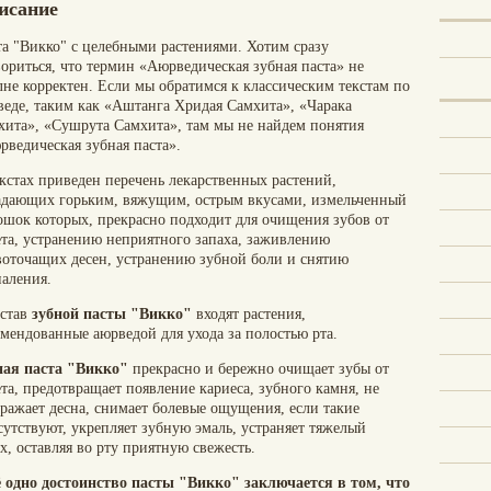
исание
та "Викко" с целебными растениями. Хотим сразу
вориться, что термин «Аюрведическая зубная паста» не
лне корректен. Если мы обратимся к классическим текстам по
веде, таким как «Аштанга Хридая Самхита», «Чарака
хита», «Сушрута Самхита», там мы не найдем понятия
рведическая зубная паста».
екстах приведен перечень лекарственных растений,
адающих горьким, вяжущим, острым вкусами, измельченный
ошок которых, прекрасно подходит для очищения зубов от
ета, устранению неприятного запаха, заживлению
воточащих десен, устранению зубной боли и снятию
паления.
остав
зубной пасты "Викко"
входят растения,
омендованные аюрведой для ухода за полостью рта.
ная паста "Викко"
прекрасно и бережно очищает зубы от
та, предотвращает появление кариеса, зубного камня, не
дражает десна, снимает болевые ощущения, если такие
сутствуют, укрепляет зубную эмаль, устраняет тяжелый
х, оставляя во рту приятную свежесть.
 одно достоинство пасты "Викко" заключается в том, что