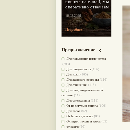
пишите на e-mail, мы
оперативно отвечаем
16.03.2026
Подробнее
Предназначение
Для повышения иммунитета
(203)
Для пищеварения
(196)
Для кожи
(165)
Для женского здоровья
(116)
Для очищения
(115)
Для опорно-двигательной
системы
(112)
Для омоложения
(111)
От простуды и гриппа
(106)
Для волос
(92)
От боли в суставах
(89)
Очищает печень и кровь
(89)
от кашля
(80)