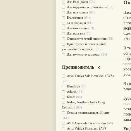
Оп
Для Вата доши
(75)
Для наружного применения
(67)
Пас
Для похудения
(66)
ого
Благовония
(64)
впо
от лихорадки
(61)
аюр
Для кожи лица
(59)
Сам
Для массажа
(58)
«Аю
Очищает толстый кишечник
(58)
При стрессе и повышенных
В т
умственных нагрузках
(58)
обл
Для мужского здоровья
(54)
пор
для мочеполовой системы
(51)
нал
Для наружного и внутреннего
Производитель
кро
применения
(51)
вос
Для приготовления пищи
(49)
Arya Vaidya Sala Kottakkal (AVS)
от инфекций мочеполовой
(286)
В с
системы
(49)
Himalaya
(86)
рек
Для стабилизации деятельности
Adarsh
(64)
ЦНС
(47)
Khadi
(64)
Зуб
для суставов
(47)
Nidсo, Northern India Drug
нале
Лечит опухоли и отеки
(46)
Company
(63)
раз
Для медитации
(44)
Страна производитель: Индия
при
выводит токсины
(43)
(61)
запа
Для здоровья печени
(41)
AVN Ayurveda Formulations
(58)
Для тела
(39)
Arya Vaidya Pharmacy (AVP
Ещё