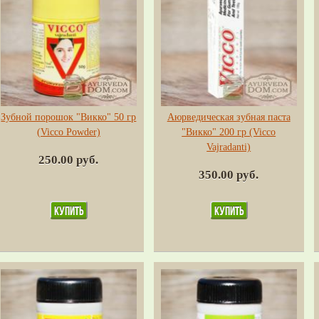
Зубной порошок "Викко" 50 гр
Аюрведическая зубная паста
(Vicco Powder)
"Викко" 200 гр (Vicco
Vajradanti)
250.00 руб.
350.00 руб.