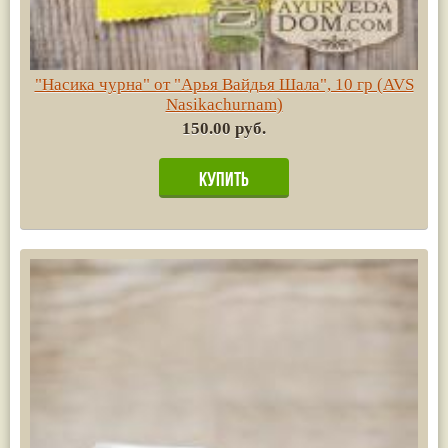
"Насика чурна" от "Арья Вайдья Шала", 10 гр (AVS
Nasikachurnam)
150.00 руб.