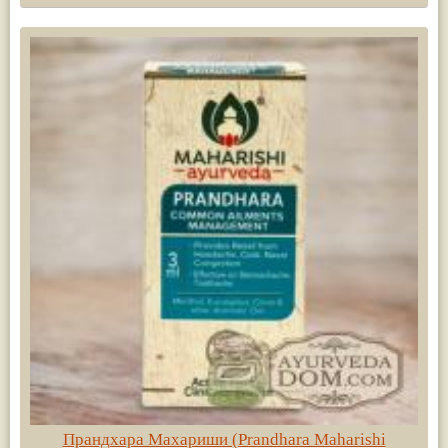
Прандхара Махариши (Prandhara Maharishi