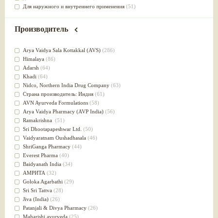
Для наружного и внутреннего применения
(51)
Для приготовления пищи
(49)
от инфекций мочеполовой системы
(49)
Производитель
Для стабилизации деятельности ЦНС
(47)
для суставов
(47)
Arya Vaidya Sala Kottakkal (AVS)
(286)
Лечит опухоли и отеки
(46)
Himalaya
(86)
Для медитации
(44)
Adarsh
(64)
выводит токсины
(43)
Khadi
(64)
Для здоровья печени
(41)
Nidсo, Northern India Drug Company
(63)
Для тела
(39)
Страна производитель: Индия
(61)
для очищения крови
(38)
AVN Ayurveda Formulations
(58)
При диабете
(38)
Arya Vaidya Pharmacy (AVP India)
(56)
Антиоксидант
(37)
Ramakrishna
(51)
Для Капха(Кафа) доши
(37)
Sri Dhootapapeshwar Ltd.
(50)
От паразитов
(37)
Vaidyaratnam Oushadhasala
(46)
При расстройстве желудка
(36)
ShriGanga Pharmacy
(44)
Успокоительное
(36)
Everest Pharma
(40)
Для глаз
(34)
Baidyanath India
(34)
от геморроя
(34)
АМРИТА
(32)
Противовоспалительное
(34)
Goloka Agarbathi
(29)
Для Питта доши
(32)
Sri Sri Tattva
(28)
Для сердца
(32)
Jiva (India)
(26)
Для сосудов головного мозга
(32)
Patanjali & Divya Pharmacy
(26)
Для полости рта
(32)
Maharishi ayurveda
(25)
Дефицит железа
(31)