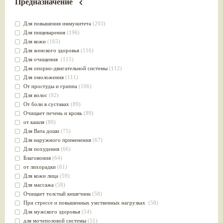
Предназначение
Для повышения иммунитета
(203)
Для пищеварения
(196)
Для кожи
(165)
Для женского здоровья
(116)
Для очищения
(115)
Для опорно-двигательной системы
(112)
Для омоложения
(111)
От простуды и гриппа
(106)
Для волос
(92)
От боли в суставах
(89)
Очищает печень и кровь
(89)
от кашля
(80)
Для Вата доши
(75)
Для наружного применения
(67)
Для похудения
(66)
Благовония
(64)
от лихорадки
(61)
Для кожи лица
(59)
Для массажа
(58)
Очищает толстый кишечник
(58)
При стрессе и повышенных умственных нагрузках
(58)
Для мужского здоровья
(54)
для мочеполовой системы
(51)