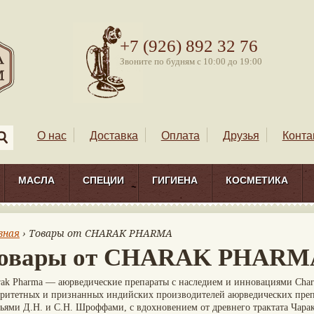
+7 (926) 892 32 76
Звоните по будням с 10:00 до 19:00
О нас
Доставка
Оплата
Друзья
Конта
МАСЛА
СПЕЦИИ
ГИГИЕНА
КОСМЕТИКА
вная
› Товары от CHARAK PHARMA
овары от CHARAK PHARM
rak Pharma — аюрведические препараты с наследием и инновациями Chara
оритетных и признанных индийских производителей аюрведических препа
тьями Д.Н. и С.Н. Шроффами, с вдохновением от древнего трактата Чар