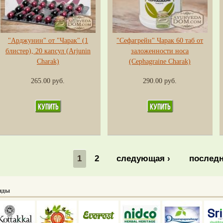
"Арджунин" от "Чарак" (1
"Сефагрейн" Чарак 60 таб от
блистер), 20 капсул (Arjunin
заложенности носа
Charak)
(Cephagraine Charak)
265.00 руб.
290.00 руб.
1
2
следующая ›
последн
нды