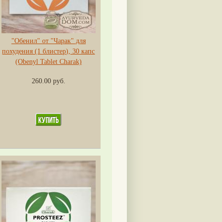
"Обенил" от "Чарак" для
похудения (1 блистер), 30 капс
(Obenyl Tablet Charak)
260.00 руб.