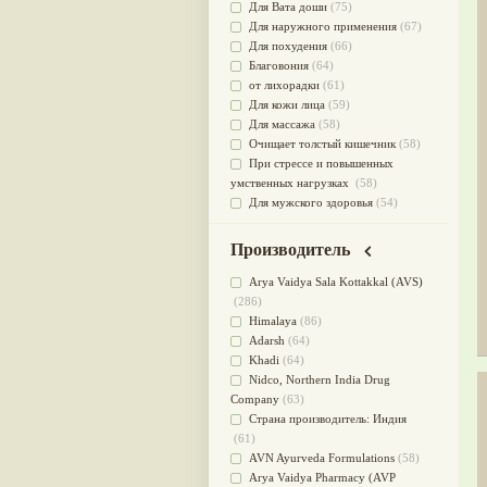
Для Вата доши
(75)
Для наружного применения
(67)
Для похудения
(66)
Благовония
(64)
от лихорадки
(61)
Для кожи лица
(59)
Для массажа
(58)
Очищает толстый кишечник
(58)
При стрессе и повышенных
умственных нагрузках
(58)
Для мужского здоровья
(54)
для мочеполовой системы
(51)
Для наружного и внутреннего
Производитель
применения
(51)
Для приготовления пищи
(49)
Arya Vaidya Sala Kottakkal (AVS)
от инфекций мочеполовой
(286)
системы
(49)
Himalaya
(86)
Для стабилизации деятельности
Adarsh
(64)
ЦНС
(47)
Khadi
(64)
для суставов
(47)
Nidсo, Northern India Drug
Лечит опухоли и отеки
(46)
Company
(63)
Для медитации
(44)
Страна производитель: Индия
выводит токсины
(43)
(61)
Для здоровья печени
(41)
AVN Ayurveda Formulations
(58)
Для тела
(39)
Arya Vaidya Pharmacy (AVP