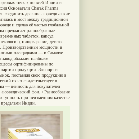
торговых точках по всей Индии и
сия Основатели Charak Pharma
я: соединить древние аюрведические
атилась в мост между традиционной
веде и сделав её частью глобальной
ma предлагает разнообразные
овременных таблеток, капсул,
некологию, пищеварение, детское
￼. Производственные мощности и
венными площадками — в Самалхе
 завод обладает наиболее
оцессы сертифицированы по
 партии продукции. Экспорт и
ынок, поставляя свою продукцию в
кий охват свидетельствует о
ma — ценность для покупателей
й аюрведический фон. • Разнообразие
оступность при неизменном качестве
 пределами Индии.