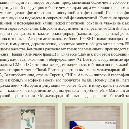
пания — один из лидеров отрасли, представленный более чем в 200 000 
портирующий продукцию в более чем 30 стран мира ￼. Философия и мис
емились сделать фитотерапию — доступной и эффективной. Их философи
ния с научным подходом и современной фармацевтикой. Компания превр
ициной и повседневной клинической практикой, сохранив уважение к аюр
темы здравоохранения. Широкий ассортимент и направления Charak Phar
гории препаратов: от классических формул (кашаям, чурна, гритам) до с
опов и тоников. Ассортимент включает более 100 SKU, охватывающих ги
ровье, иммунитет, дерматологию, красивую кожу и общую витальность 
ндарты качества Компания располагает тремя современными производст
рьяна), Бадди (Химачал-Прадеш) и Силвассе (Даман), при этом последний
двинутыми технологиями и оборудованием ￼. Все производственные пр
ндартам GMP и ISO, что подтверждает надежность и безопасность каждой
бальное присутствие Charak Pharma уверенно вышла на международный р
, Великобританию, страны Европы, СНГ и Азию — широкий географичес
ерии к бренду и эффективности его продуктов ￼ ￼. Почему Charak Phar
рведа дом» • История и репутация — более 75 лет в индустрии, глубоки
м — классика и современные формы для всех потребностей. • Массовая д
аучной верификации. • Международный опыт — доверие потребителей за