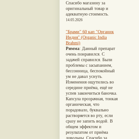
Nirdosh
(3)
Шиладжит
(20)
Спасибо магазину за
Агастья расаяна
(3)
Арджуна
(19)
оригинальный товар и
Ашта чурна
(3)
Касмарья
(19)
адекватную стоимость.
Аштаваргам
(3)
Кориандр
(19)
14.05.2026
Брами вати с золотом
(3)
Туласи
(18)
Брахма расаяна
(3)
Барбарис индийский
(17)
"Брами" 60 кап "Органик
Брихатьяди
(3)
Зира
(17)
Индия" (Organic India
Видарьяди
(3)
Крапива индийская
(17)
Brahmi)
Гуггул
(3)
Патола
(17)
Римма
: Данный препарат
Дханвантарам 101
(3)
Холарена - Кутаджа
(17)
очень понравился. С
Дханвантарам тайлам
(3)
Шионака
(17)
задачей справился. Были
Кайлаш дживан
(3)
Аджван/Ажгон
(16)
проблемы с засыпанием,
Кальянака гритам
(3)
Акация катеху
(16)
бессонница, беспокойный
Кримикутхар рас
(3)
Кальций
(16)
ум не давал уснуть.
Кунжутное масло
(3)
Укроп пахучий
(16)
Изменения ощутились во
Кутаджа
(3)
Дашамула
(15)
середине приёма, ещё не
Кширабала
(3)
Лодхра
(14)
успев закончиться баночка.
Лив 52
(3)
Моринга
(14)
Капсула прозрачная, тонкая
more...
Перец кубеба
(14)
органическая, что
Сахарный тростник
(14)
порадовало, буквально
Бхунимба/Андрографис
растворяется во рту, если
метельчатый
(13)
сразу не запить водой. В
Гвоздика
(13)
общем эффектом и
Кассия трубчатая
(13)
результатом от приёма
Мезуя железная
(13)
довольны. Спасибо за