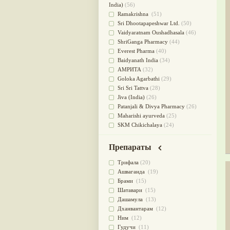
для очищения крови
(38)
India)
(56)
При диабете
(38)
Ramakrishna
(51)
Антиоксидант
(37)
Sri Dhootapapeshwar Ltd.
(50)
Для Капха(Кафа) доши
(37)
Vaidyaratnam Oushadhasala
(46)
От паразитов
(37)
ShriGanga Pharmacy
(44)
При расстройстве желудка
(36)
Everest Pharma
(40)
Успокоительное
(36)
Baidyanath India
(34)
Для глаз
(34)
АМРИТА
(32)
от геморроя
(34)
Goloka Agarbathi
(29)
Противовоспалительное
(34)
Sri Sri Tattva
(28)
Для Питта доши
(32)
Jiva (India)
(26)
Для сердца
(32)
Patanjali & Divya Pharmacy
(26)
Для сосудов головного мозга
Maharishi ayurveda
(25)
(32)
SKM Chikichalaya
(24)
Для полости рта
(32)
BAPS AMRUT
(23)
Дефицит железа
(31)
NAGARJUNA HERBAL
Препараты
Для лица
(31)
CONCENTRATES LTD (India)
(22)
Употребление в пищу
(30)
CHARAK PHARMA
(20)
Трифала
(20)
Ароматерапия
(29)
Satya Sai
(20)
Ашваганда
(19)
Жаропонижающее
(29)
Vyas
(20)
Брами
(15)
для памяти
(28)
Bipha
(19)
Шатавари
(15)
для почек
(28)
Kerala Ayurveda
(19)
Дашамула
(13)
Обезболивающие
(28)
Organic India pvt ltd
(18)
Дханвантарам
(12)
Слабительное
(28)
Lalita
(16)
Ним
(12)
Афродизиак
(27)
Ashtang Herbals
(15)
Гудучи
(11)