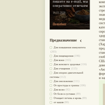
пишите на e-mail, мы
ком
оперативно отвечаем
экс
стр
16.03.2026
зна
мед
сис
Подробнее
кате
сир
здо
ста
Предназначение
(Ха
Для повышения иммунитета
про
(203)
ста
Для пищеварения
(196)
гло
Для кожи
(165)
США
Для женского здоровья
(116)
дов
Для очищения
(115)
«Аю
Для опорно-двигательной
фор
системы
(112)
и н
Для омоложения
(111)
От простуды и гриппа
(106)
Для волос
(92)
От боли в суставах
(89)
Очищает печень и кровь
(89)
от кашля
(80)