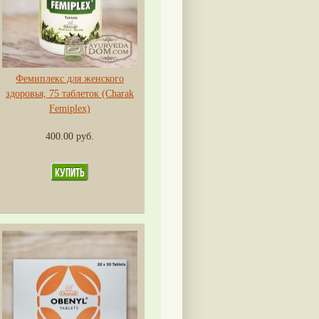
Фемиплекс для женского
здоровья, 75 таблеток (Charak
Femiplex)
400.00 руб.