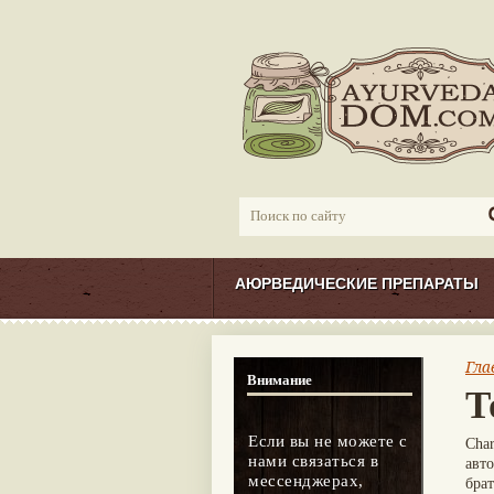
АЮРВЕДИЧЕСКИЕ ПРЕПАРАТЫ
Гла
Внимание
Т
Если вы не можете с
Cha
нами связаться в
авт
мессенджерах,
бра